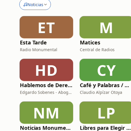
Noticias
ET
M
Esta Tarde
Matices
Radio Monumental
Central de Radios
HD
CY
Hablemos de Derecho Internacional (HDI)
Café y Palabras / Noche sin Tregua
Edgardo Sobenes - Abogado Consultor en Derecho Internacional
Claudio Alpízar Otoya
NM
LP
Noticias Monumental
Libres para Elegir | Otto Guevara