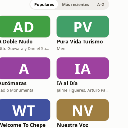
Populares
Más recientes
A–Z
AD
PV
A Doble Nudo
Pura Vida Turismo
Otto Guevara y Daniel Suchar
Meni
A
IA
Autómatas
IA al Día
Radio Monumental
Jaime Figueres, Arturo Pardo y Alejandro Durán
WT
NV
Welcome To Chepe
Nuestra Voz