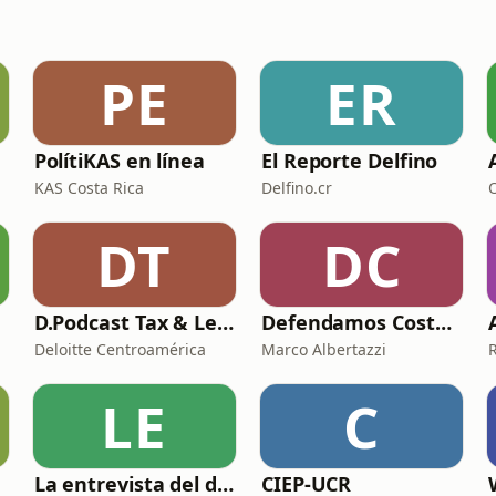
PE
ER
PolítiKAS en línea
El Reporte Delfino
KAS Costa Rica
Delfino.cr
DT
DC
D.Podcast Tax & Legal
Defendamos Costa Rica
Deloitte Centroamérica
Marco Albertazzi
LE
C
La entrevista del domingo
CIEP-UCR