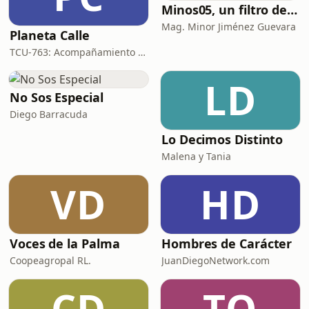
Minos05, un filtro de la realidad
Mag. Minor Jiménez Guevara
Planeta Calle
TCU-763: Acompañamiento psicosocial con personas en situación de calle
LD
No Sos Especial
Diego Barracuda
Lo Decimos Distinto
Malena y Tania
VD
HD
Voces de la Palma
Hombres de Carácter
Coopeagropal RL.
JuanDiegoNetwork.com
CD
TQ