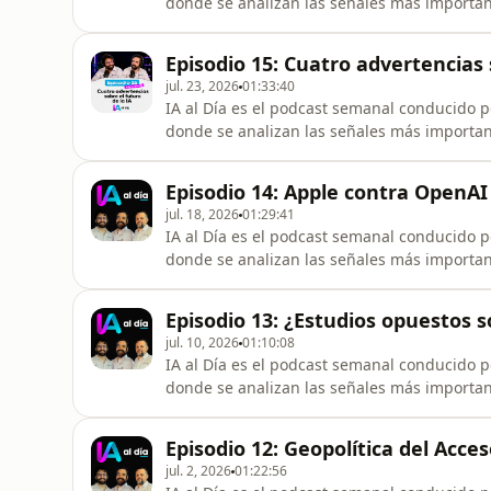
donde se analizan las señales más importante
empresas, gobiernos y sociedad, con foco en
síguenos en: https://linktr.ee/estoesiaaldiaE
Episodio 15: Cuatro advertencias 
inteligencia artificial
jul. 23, 2026
01:33:40
IA al Día es el podcast semanal conducido p
donde se analizan las señales más importante
empresas, gobiernos y sociedad, con foco en
síguenos en: https://linktr.ee/estoesiaaldia
Episodio 14: Apple contra OpenAI
dejan de lado el
jul. 18, 2026
01:29:41
IA al Día es el podcast semanal conducido p
donde se analizan las señales más importante
empresas, gobiernos y sociedad, con foco en
síguenos en: ⁠https://linktr.ee/estoesiaaldi
Episodio 13: ¿Estudios opuestos s
OpenAI por presunto ro
jul. 10, 2026
01:10:08
IA al Día es el podcast semanal conducido p
donde se analizan las señales más importante
empresas, gobiernos y sociedad, con foco en
retomando la gobernanza internacional: los
Episodio 12: Geopolítica del Acce
suspensión y restauración del acces
jul. 2, 2026
01:22:56