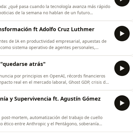
oda: ¿qué pasa cuando la tecnología avanza más rápido
noticias de la semana no hablan de un futuro
as y documentadas: empresas que despiden miles de
as de IA generan apagones y código defectuoso,
transformación ft Adolfo Cruz Luthmer
ntes de IA en productividad empresarial, apuestas de
 como sistema operativo de agentes personales,
ostarricense, talento y ecosistema emprendedor en IA,
icrosoft, Google y Meta lanzaron agentes que organizan,
e "quedarse atrás"
ncia por principios en OpenAI, récords financieros
pacto real en el mercado laboral, Ghost GDP, crisis de
e los data centers, el Ratepayer Protection Pledge,
IA en defensa, autonomía letal, transparencia en el
anía y Supervivencia ft. Agustín Gómez
 post-mortem, automatización del trabajo de cuello
cto ético entre Anthropic y el Pentágono, soberanía
icial. En este episodio recibimos a Agustín Gómez