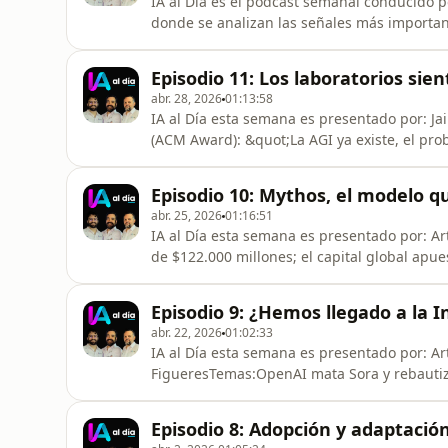
IA al Día es el podcast semanal conducido p
donde se analizan las señales más importante
empresas, gobiernos y sociedad, con foco en
la economía real de la inteligencia artifici
Episodio 11: Los laboratorios sie
ecosistema de IA gen
abr. 28, 2026
01:13:58
IA al Día esta semana es presentado por: J
(ACM Award): &quot;La AGI ya existe, el pro
significa&quot;Carta anual de Andy Jassy: A
añoNeural Computer: ¿la IA como sistema op
Episodio 10: Mythos, el modelo q
reales de construir tecnología a
abr. 25, 2026
01:16:51
IA al Día esta semana es presentado por: A
de $122.000 millones; el capital global apu
confían menos en ella (encuesta Quinnipiac
vulnerabilidades fundamentales de los mod
Episodio 9: ¿Hemos llegado a la In
por ser la plataforma de distribuc
abr. 22, 2026
01:02:33
IA al Día esta semana es presentado por: Ar
FigueresTemas:OpenAI mata Sora y rebauti
filtración accidental del modelo más podero
PentágonoLa guerra personal Amodei vs. Alt
Episodio 8: Adopción y adaptació
el 49% más que un humano real (estudio en