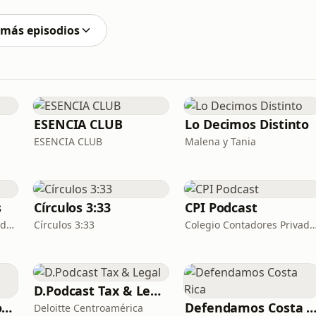
ia de datos y director de investigación de la Fundación
 más episodios
ESENCIA CLUB
Lo Decimos Distinto
ESENCIA CLUB
Malena y Tania
s
Círculos 3:33
CPI Podcast
Iniciativa de los Bajurim de Jabad Costa Rica
Círculos 3:33
Colegio Contadores Privados de Co
D.Podcast Tax & Legal
Regordimientos Podcast
Defendamos Costa R
Deloitte Centroamérica