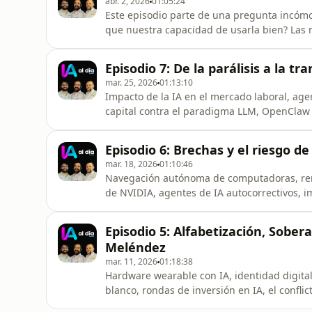
abr. 2, 2026
01:05:24
Este episodio parte de una pregunta incóm
que nuestra capacidad de usarla bien? Las 
hipotético, sino de consecuencias concret
empleados mientras sus propias herramient
Episodio 7: De la parálisis a la 
plataformas corporativas hackeadas con
mar. 25, 2026
01:13:10
Impacto de la IA en el mercado laboral, age
capital contra el paradigma LLM, OpenClaw
adopción tecnológica en el sector público c
salud digital y la CCSS ante la IA médica.M
Episodio 6: Brechas y el riesgo d
ejecutan y coordinan
mar. 18, 2026
01:10:46
Navegación autónoma de computadoras, renu
de NVIDIA, agentes de IA autocorrectivos, im
contratación juvenil, soberanía energética d
OpenAI compitiendo con GitHub, ética de la 
Episodio 5: Alfabetización, Sober
razonamiento de lo
Meléndez
mar. 11, 2026
01:18:38
Hardware wearable con IA, identidad digital
blanco, rondas de inversión en IA, el confli
digital, alfabetización en inteligencia artif