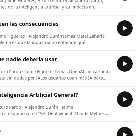
or Jaime Figueres, Arturo Pardo y Alejandro Durán,
s de la inteligencia artificial y su impacto en
 la audiencia latinoamericana.El episodio arranca con
al: una investigación independiente determinó que el
nten las consecuencias
aime Figueres · Alejandro DuránTemas:Matei Zaharia
blema es que la industria no entiende qué
mazon invierte $200.000 millones en capex de IA este
erativo del futuro?Tema central: Las consecuencias
ue nadie debería usar
rturo Pardo · Jaime FigueresTemas:OpenAI cierra ronda
esta sin dudas por IALos usuarios usan más IA pero
)Tres estudios académicos advierten sobre
elosApple abandona la carrera de modelos y apuesta
teligencia Artificial General?
turo Pardo · Alejandro Durán · Jaime
za su equipo como "AGI Deployment"Claude Mythos:
so de AnthropicAnthropic gana juicio contra el
man (perfil del WSJ)Los modelos de IA nos dan la razón
n
 Sc