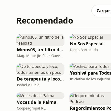
Meléndez, estadístico, especialista en cienc
Costarricense d
Cargar
Recomendado
No Sos Especial
Minos05, un filtro de la realidad
Diego Barracuda
Mag. Minor Jiménez Guevara
Yeshivá para Todo
De terapeuta y loco, todos tenemos un poco
Isabel y Lucía
Voces de la Palma
Coopeagropal RL.