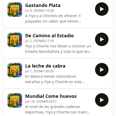
Gastando Plata
jul. 8, 2026
01:10:28
A Yiyo y a Choches les ofrecen 3
paquetes sin saber que tienen
adentro, todo esto pasó en México y lo
peor es que se fueron de ₡50 mil
De Camino al Estadio
jul. 2, 2026
00:17:56
Yiyo y Choche nos llevan a conocer un
Estadio Mundialista y todo lo que les
pasó incluida una apuesta que uno
de los dos tendrá que pagar
La leche de cabra
jul. 1, 2026
01:00:20
En México tienen costumbres
extrañas y Yiyo y Choché en este
Mundial no se quedaron sin probar
una de ellas
Mundial Come huevos
jun. 26, 2026
00:24:57
Al nivel de las grandes cadenas
deportivas, Yiyo y Choche nos traen