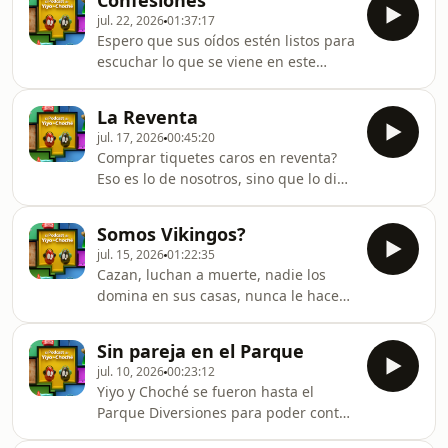
Confesiones
jul. 22, 2026
01:37:17
Espero que sus oídos estén listos para
escuchar lo que se viene en este
podcast
La Reventa
jul. 17, 2026
00:45:20
Comprar tiquetes caros en reventa?
Eso es lo de nosotros, sino que lo diga
Choche
Somos Vikingos?
jul. 15, 2026
01:22:35
Cazan, luchan a muerte, nadie los
domina en sus casas, nunca le hacen
caso a su pareja, hacen lo que les da
la gana, nada de eso hacen Yiyo y
Sin pareja en el Parque
Choché
jul. 10, 2026
00:23:12
Yiyo y Choché se fueron hasta el
Parque Diversiones para poder contar
esta historia, van full conectados