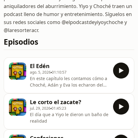
aniquiladores del aburrimiento. Yiyo y Choché traen un
podcast lleno de humor y entretenimiento. Síguelos en
sus redes sociales como @elpodcastdeyiyoychoche y
@laresorteracr.
Episodios
El Edén
ago. 5, 2026
01:10:57
En este capítulo les contamos cómo a
Choché, Adán y Eva los echaron del
Edén
Le corto el zacate?
jul. 29, 2026
01:45:23
El día que a Yiyo le dieron un baño de
realidad