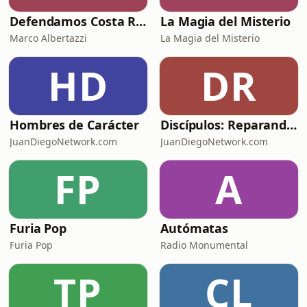
Defendamos Costa Rica
La Magia del Misterio
Marco Albertazzi
La Magia del Misterio
HD
DR
Hombres de Carácter
Discípulos: Reparando las redes con Luis Diego Carranza
JuanDiegoNetwork.com
JuanDiegoNetwork.com
FP
A
Furia Pop
Autómatas
Furia Pop
Radio Monumental
TP
CL