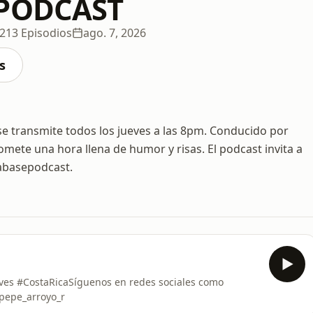
 PODCAST
213 Episodios
ago. 7, 2026
s
 transmite todos los jueves a las 8pm. Conducido por
mete una hora llena de humor y risas. El podcast invita a
labasepodcast.
eves #CostaRicaSíguenos en redes sociales como
epe_arroyo_r