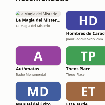
HD
La Magia del Misterio
La Magia del Misterio
Hombres de Carác
JuanDiegoNetwork.com
A
TP
Autómatas
Theos Place
Radio Monumental
Theos Place
MD
ET
Manual del Éxito
Esta Tarde