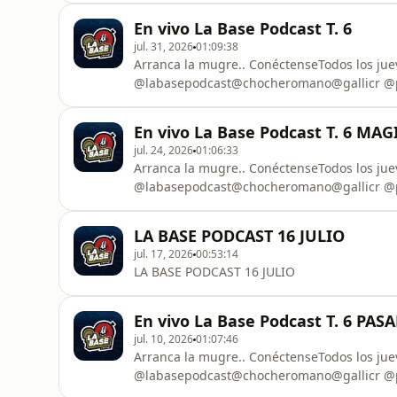
En vivo La Base Podcast T. 6
jul. 31, 2026
01:09:38
Arranca la mugre.. ConéctenseTodos los ju
@labasepodcast@chocheromano@gallicr @p
En vivo La Base Podcast T. 6 MA
jul. 24, 2026
01:06:33
Arranca la mugre.. ConéctenseTodos los ju
@labasepodcast@chocheromano@gallicr @p
LA BASE PODCAST 16 JULIO
jul. 17, 2026
00:53:14
LA BASE PODCAST 16 JULIO
En vivo La Base Podcast T. 6 PA
jul. 10, 2026
01:07:46
Arranca la mugre.. ConéctenseTodos los ju
@labasepodcast@chocheromano@gallicr @p