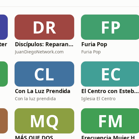
DR
FP
ter
Discípulos: Reparando las redes con Luis Diego Carranza
Furia Pop
JuanDiegoNetwork.com
Furia Pop
CL
EC
Con La Luz Prendida
El Centro con Esteban Solís
Con la luz prendida
Iglesia El Centro
MQ
FM
MÁS QUE DOS
Frecuencia Mujer Holí