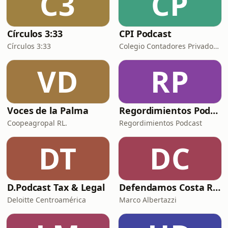
C3
CP
una invitación muy importante a un
conci
Círculos 3:33
CPI Podcast
Círculos 3:33
Colegio Contadores Privados de Costa Rica
VD
RP
Voces de la Palma
Regordimientos Podcast
Coopeagropal RL.
Regordimientos Podcast
DT
DC
D.Podcast Tax & Legal
Defendamos Costa Rica
Deloitte Centroamérica
Marco Albertazzi