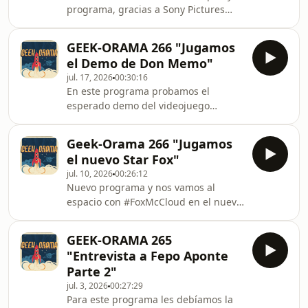
programa, gracias a Sony Pictures
Centroamérica pudimos estar en una
conferencia de prensa de
GEEK-ORAMA 266 "Jugamos
#SpidermanUnNuevoDia y les
el Demo de Don Memo"
traemos un resumen de las mejores
jul. 17, 2026
00:30:16
respuestas, además en GameBreak
En este programa probamos el
los mejores 5 videojuegos de
esperado demo del videojuego
#Spiderman y un Review del primer
costarricense &quot;Don Memo&quot;
mes de uso del #MotorolaSignature
desarrollado por Carlos Zhou e
Geek-Orama 266 "Jugamos
incluso nos acompaña mientras lo
el nuevo Star Fox"
probamos!Este demo esta disponible
jul. 10, 2026
00:26:12
en Steam
Nuevo programa y nos vamos al
espacio con #FoxMcCloud en el nuevo
#StarFox gracias a El Rinconcito G y
conocemos el nuevo monedero virtual
GEEK-ORAMA 265
Sinpe TP del Banco Nacional de Costa
"Entrevista a Fepo Aponte
Rica
Parte 2"
jul. 3, 2026
00:27:29
Para este programa les debíamos la