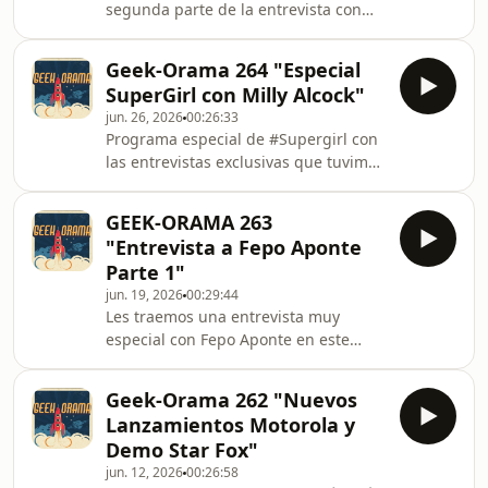
segunda parte de la entrevista con
Felipe Arellano desde Casa Manga -
Además conocemos el nuevo
Geek-Orama 264 "Especial
#MotoWatch powered por #Polar Y un
SuperGirl con Milly Alcock"
#Giveaway muy especial para los fans
jun. 26, 2026
00:26:33
de #SupergirlY en GameBreak
Programa especial de #Supergirl con
dejamos los controles de lado y nos
las entrevistas exclusivas que tuvimos
preparamos con el Banco Nacional de
con #MillyAlcock y el
Costa Rica a correr Chepe Corre
director #CraigGillespie además de
GEEK-ORAMA 263
todo lo que tuvimos
"Entrevista a Fepo Aponte
en #CCXPMX26 alrededor de esta
Parte 1"
película.Y en Gamebreak les traemos
jun. 19, 2026
00:29:44
la informacion mas reciente de
Les traemos una entrevista muy
Connecturday 2026
especial con Fepo Aponte en este
programa les traemos la primera
parte de este especial grabado desde
Geek-Orama 262 "Nuevos
Casa Manga-Además conocemos el
Lanzamientos Motorola y
nuevo Súper Wifi Mesh de Kolbi-Los
Demo Star Fox"
detalles del estreno de #ToyStory5-Y
jun. 12, 2026
00:26:58
en GameBreak repasamos los 5