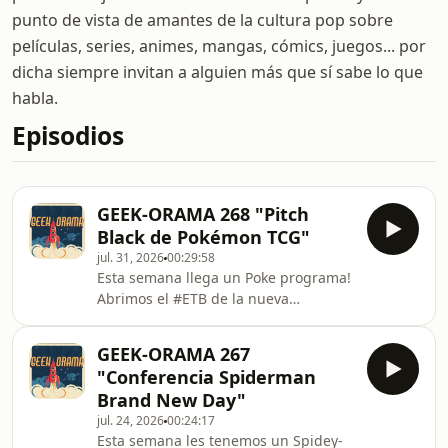
punto de vista de amantes de la cultura pop sobre
películas, series, animes, mangas, cómics, juegos... por
dicha siempre invitan a alguien más que sí sabe lo que
habla.
Episodios
GEEK-ORAMA 268 "Pitch
Black de Pokémon TCG"
jul. 31, 2026
00:29:58
Esta semana llega un Poke programa!
Abrimos el #ETB de la nueva
expansión del #TCG de #Pokemon
gracias a BurroSingles y en
GEEK-ORAMA 267
GameBreak las 5 noticias gamers mas
"Conferencia Spiderman
importantes de la semana y toda la
Brand New Day"
info de la preventa de Connecturday
jul. 24, 2026
00:24:17
Esta semana les tenemos un Spidey-