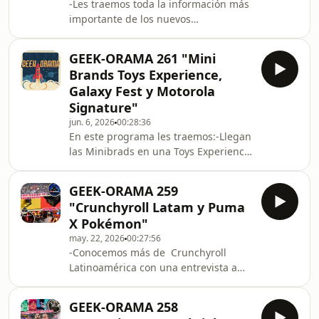
-Les traemos toda la información más
mejores juegos de futbol que no son
importante de los nuevos
realistas
lanzamientos de #Motorola en
#CostaRica-Probamos el demo
GEEK-ORAMA 261 "Mini
#StarFox gracias a El Rinconcito G -
Brands Toys Experience,
Gamebreak con l información más
Galaxy Fest y Motorola
importante del #NintendoDirect
Signature"
jun. 6, 2026
00:28:36
En este programa les traemos:-Llegan
las Minibrads en una Toys Experience
en Rosti junto a varios amigos-
Resumen de como se vivió el Galaxy
GEEK-ORAMA 259
Fest en Terramall-Unboxing del nuevo
"Crunchyroll Latam y Puma
#MotorolaSignature el dispositvo top
X Pokémon"
de maga de #Motorola
may. 22, 2026
00:27:56
-Conocemos más de ⁨Crunchyroll⁩
Latinoamérica con una entrevista a
Raúl González VP Regional Marketing
de #Crunchyroll-Les confiamos todos
GEEK-ORAMA 258
los detalles de la colaboración de