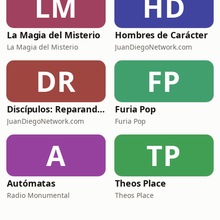
LM
HD
La Magia del Misterio
Hombres de Carácter
La Magia del Misterio
JuanDiegoNetwork.com
DR
FP
Discípulos: Reparando las redes con Luis Diego Carranza
Furia Pop
JuanDiegoNetwork.com
Furia Pop
A
TP
Autómatas
Theos Place
Radio Monumental
Theos Place