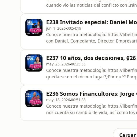
cuando vio las noticias del conflicto con Irá
mercados. De esas que duran meses.Once d
por el conflicto con Irán — el S&amp;P 500
E238 Invitado especial: Daniel M
https://liberfinancultu
jun. 1, 2026
00:54:19
Conoce nuestra metodología: https://liberf
con Daniel, Comediante, Director, Empresar
https://liberfinancultura.com/masterkit/Co
plata.- Qué hizo para recibir su primer in
E237 10 años, dos decisiones, ₡26
exitoso. - Cuáles enseñanzas desea inculcar
may. 25, 2026
00:35:55
Conoce nuestra metodología: https://liberfi
quedarse en el mismo lugar?¿Por qué? Porqu
vale hoy, no a lo que valía cuando entró ha
https://liberfinancultura.com/masterkit/Se
E236 Somos Financultores: Jorge 
https://liberfinancultura.com/podcast/ YOU
may. 18, 2026
00:51:38
Conoce nuestra metodología: https://liberfi
nos cuenta su cambio de vida, así como los
ingresó a nuestro Programa Masterkit de F
https://liberfinancultura.com/masterkit/Se
igsh=MXBpcXFsd3J6NTMwcg==Seguinos en
Cargar