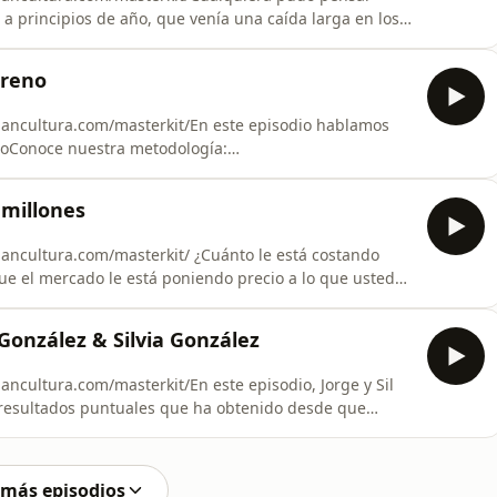
n a principios de año, que venía una caída larga en los
ías después de una caída de más del 9% — provocada
 ya se había recuperado.Conoce nuestra metodología:
oreno
inancultura.com/masterkit/En este episodio hablamos
ioConoce nuestra metodología:
nversamos sobre:- Qué aprendió de sus papás sobre la
greso.- Cómo ha manejado su dinero según ha sido más
 millones
nancultura.com/masterkit/ ¿Cuánto le está costando
e el mercado le está poniendo precio a lo que usted
ce tres años.Conoce nuestra metodología:
guinos en: PODCAST
González & Silvia González
TUBE https://www.youtube.
nancultura.com/masterkit/En este episodio, Jorge y Sil
 resultados puntuales que ha obtenido desde que
inanculturaConoce nuestra metodología:
guí a Jorge en IG https://www.instagram.com/jorgon16?
 más episodios