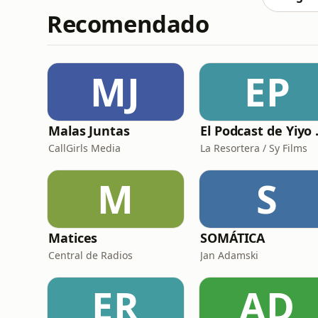
Recomendado
MJ
EP
Malas Juntas
El Pod
CallGirls Media
La Resortera / Sy Films
M
S
Matices
SOMÁTICA
Central de Radios
Jan Adamski
ER
AD