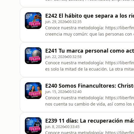
https://liberfinancultura.com/masterkit/Co
plata.- Qué hizo para recibir su primer in
E242 El hábito que separa a los ri
exitoso. - Cuáles enseñanzas desea inculcar
jun. 29, 2026
00:32:35
Conoce nuestra metodología: https://liberfi
creencia muy común: que las personas con d
realidad es totalmente opuesta.Conoce nues
https://liberfinancultura.com/masterkit/Se
E241 Tu marca personal como act
https://liberfinancultura.com/podcast/ YO
jun. 22, 2026
00:32:58
Conoce nuestra metodología: https://liberfi
es solo la mitad de la ecuación. La otra mit
https://liberfinancultura.com/masterkit/Se
https://liberfinancultura.com/podcast/ YO
E240 Somos Financultores: Chri
https://www.instagram.com/financulturalibe
jun. 15, 2026
00:52:40
Conoce nuestra metodología: https://liberfi
nos cuenta su cambio de vida, así como los
ingresó a nuestro Programa Masterkit de F
https://liberfinancultura.com/masterkit/Seg
E239 11 días: La recuperación más
https://www.instagram.com/christopherc
jun. 8, 2026
00:33:45
Conoce nuestra metodología: https://liberf