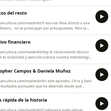
nversamos sobre:- Qué aprendió de sus papás sobre la
greso.- Cómo ha manejado su dinero según ha sido más
cos del resto
nancultura.com/masterkit/Y eso nos lleva directo a una
inero... no se preocupan por presupuestos. Pero la
tra metodología:
guinos en: PODCAST
ivo financiero
UTUBE https://www.youtube.com/@Liberfinancultura
nancultura.com/masterkit/Hoy el conocimiento técnico
ad es visibilidad y atención.Conoce nuestra metodología:
guinos en: PODCAST
UTUBE https://www.youtube.com/@Liberfinancultura IG
stopher Campos & Daniela Muñoz
r/ IN h
nancultura.com/masterkit/En este episodio, Chris y Dani
 resultados puntuales que ha obtenido desde que
inanculturaConoce nuestra metodología:
uí a Christopher en IG
 rápida de la historia
amposcr?igsh=MTB4OGs5bjd6MW
inancultura.com/masterkit/Cualquiera pudo pensar