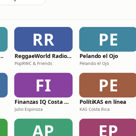
RR
PE
cast de Yiyo & Choché
ReggaeWorld Radio Show
Pelando el Ojo
PopRWC & Friends
Pelando el Ojo
FI
PE
Finanzas IQ Costa Rica
PolítiKAS en línea
Julio Espinoza
KAS Costa Rica
AP
EP