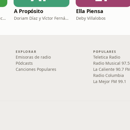
A Propósito
Ella Piensa
Otto Guevara y Daniel Suchar
Doriam Díaz y Víctor Fernández G
Deby Villalobos
EXPLORAR
POPULARES
Emisoras de radio
Teletica Radio
Pódcasts
Radio Musical 97.
Canciones Populares
La Caliente 90.7 F
Radio Columbia
La Mejor FM 99.1