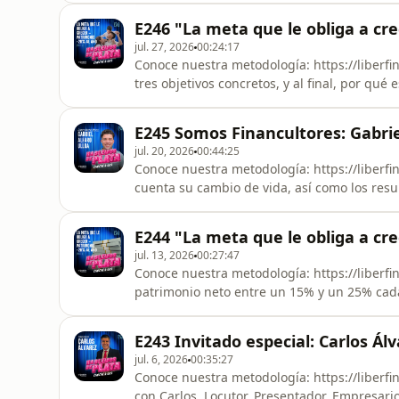
plata.- Qué hizo para recibir su primer in
E246 "La meta que le obliga a cr
exitoso. - Cuáles enseñanzas desea in
jul. 27, 2026
00:24:17
Conoce nuestra metodología: https://liberf
tres objetivos concretos, y al final, por qué
Arrancamos.Conoce nuestra metodología: htt
en: PODCAST https://liberfinancultura.com
E245 Somos Financultores: Gabrie
https://www.youtube.com/@Liberfinancultur
jul. 20, 2026
00:44:25
Conoce nuestra metodología: https://liberfi
cuenta su cambio de vida, así como los res
nuestro Programa Masterkit de Financultur
https://liberfinancultura.com/masterkit/Segu
E244 "La meta que le obliga a cr
https://www.instagram.com/gabo_alfaroc
jul. 13, 2026
00:27:47
Conoce nuestra metodología: https://liberf
patrimonio neto entre un 15% y un 25% cada
este año estuvo difícil&quot;.Conoce nuestr
https://liberfinancultura.com/masterkit/Se
E243 Invitado especial: Carlos Ál
https://liberfinancultura.com/podcast/ YO
jul. 6, 2026
00:35:27
Conoce nuestra metodología: https://liberf
con Carlos, Locutor, Presentador, Empresar