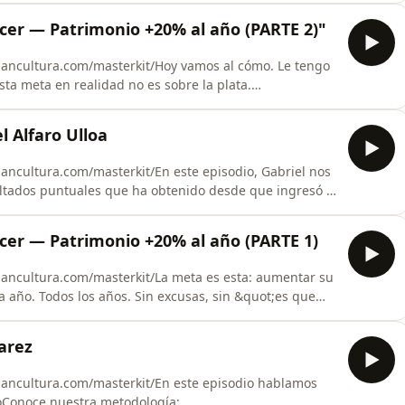
greso.- Cómo ha manejado su dinero según ha sido más
ecer — Patrimonio +20% al año (PARTE 2)"
inancultura.com/masterkit/Hoy vamos al cómo. Le tengo
 esta meta en realidad no es sobre la plata.
ps://liberfinancultura.com/masterkit/Seguinos
/podcast/ YOUTUBE
l Alfaro Ulloa
a IG https://www.instagram
nancultura.com/masterkit/En este episodio, Gabriel nos
ultados puntuales que ha obtenido desde que ingresó a
aConoce nuestra metodología:
í a Gabriel en IG
ecer — Patrimonio +20% al año (PARTE 1)
r?igsh=cDk2M21nOW53MTd0Seguinos en:
inancultura.com/masterkit/La meta es esta: aumentar su
 año. Todos los años. Sin excusas, sin &quot;es que
a metodología:
guinos en: PODCAST
varez
UTUBE https://www.youtube.com/@Liberfinancultura
inancultura.com/masterkit/En este episodio hablamos
ioConoce nuestra metodología: