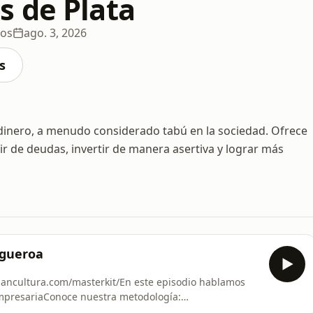
 de Plata
ios
ago. 3, 2026
s
dinero, a menudo considerado tabú en la sociedad. Ofrece
ir de deudas, invertir de manera asertiva y lograr más
Figueroa
inancultura.com/masterkit/En este episodio hablamos
mpresariaConoce nuestra metodología:
nversamos sobre:- Qué aprendió de sus papás sobre la