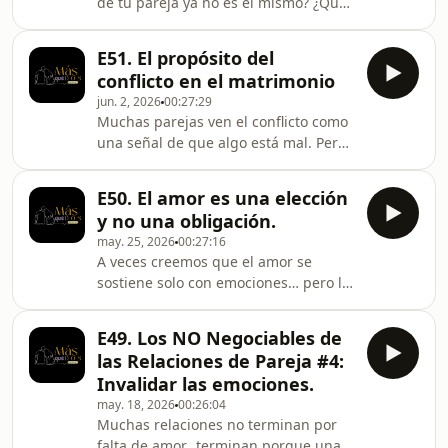
de tu pareja ya no es el mismo? ¿Que
la conexión se ha enfriado, las
conversaciones son diferentes o
E51. El propósito del
simplemente ya no te sientes
conflicto en el matrimonio
amado(a) como antes?En este
jun. 2, 2026
00:27:29
episodio hablamos de una de las
Muchas parejas ven el conflicto como
preguntas más dolorosas y frecuentes
una señal de que algo está mal. Pero,
dentro de las relaciones: &quot;¿Y si
¿y si el conflicto no fuera el problema,
ya no me quiere?&quot;Exploramos
sino una oportunidad para crecer?En
cómo diferenciar una crisis temporal
E50. El amor es una elección
este episodio de Más que Dos,
de un problema más profundo,
y no una obligación.
conversamos sobre el verdadero
may. 25, 2026
00:27:16
propósito de los desacuerdos dentro
A veces creemos que el amor se
del matrimonio, cómo pueden
sostiene solo con emociones… pero la
fortalecer la relación cuando se
realidad es otra.En este episodio
gestionan correctamente y por qué
de Más que Dos hablamos sobre una
evitarlos no siempre es la mejor
E49. Los NO Negociables de
verdad incóoda pero poderosa: el
solución.Hablamos de co
las Relaciones de Pareja #4:
amor no sobrevive únicamente por
Invalidar las emociones.
sentir, sino por decidir.Amar es elegir
may. 18, 2026
00:26:04
quedarse, comunicar, perdonar,
Muchas relaciones no terminan por
respetar y construir… incluso en los
falta de amor…terminan porque una