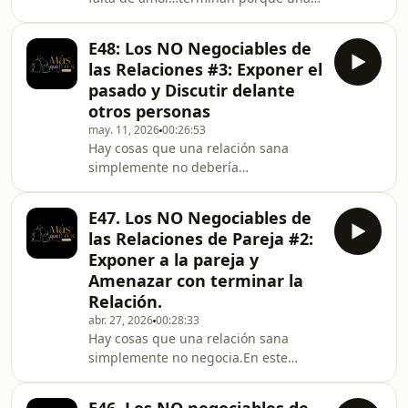
días donde todo parece más difícil.
de las dos personas dejó de sentirse
❤️‍🩹Hoy conversamos sobre:• La
escuchada.En este nuevo episodio
diferencia entre amar y
E48: Los NO Negociables de
de Más que Dos hablamos sobre uno
las Relaciones #3: Exponer el
de los errores más silenciosos pero
pasado y Discutir delante
más destructivos en pareja:❌
otros personas
Invalidar las emociones.Frases como:•
may. 11, 2026
00:26:53
“Estás exagerando”• “Eso no es para
Hay cosas que una relación sana
tanto”• “Todo te afecta”• “Ya
simplemente no debería
supéralo”pueden apagar poco a poco
normalizar.En este nuevo episodio de
la conexión emocional en
nuestro podcast Más que Dos
E47. Los NO Negociables de
hablamos de dos errores que
las Relaciones de Pareja #2:
destruyen la confianza
Exponer a la pareja y
silenciosamente:• Exponer el pasado
Amenazar con terminar la
de tu pareja para herir• Discutir
Relación.
delante de otras personas buscando
tener la razónPorque una pareja
abr. 27, 2026
00:28:33
Hay cosas que una relación sana
fuerte no se humilla… se protege.No
simplemente no negocia.En este
todo conflicto debe convertirse en
episodio hablamos de dos líneas rojas
espectáculo.Y el pasa
que destruyen confianza más rápido