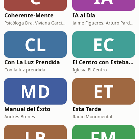
Coherente-Mente
IA al Día
Psicóloga Dra. Viviana Garcia y Dr. Psicólogo Esteban Carvajal
Jaime Figueres, Arturo Pardo y Alejandro Durán
CL
EC
Con La Luz Prendida
El Centro con Esteban Solís
Con la luz prendida
Iglesia El Centro
MD
ET
Manual del Éxito
Esta Tarde
Andrés Brenes
Radio Monumental
LB
FM