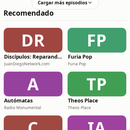
uno planifica y el otro improvisa?Las
Cargar más episodios
visto completamente —con heridas,
diferencias no están para dividir, e
Recomendado
miedos y verdades— y aun así
permanecer.En este episodio
hablamos sobre lo que realmente
significa construir intimidad en una
DR
FP
relación. No desde la perfección, sino
desde la honestidad.
Discípulos: Reparando las redes con Luis Diego Carranza
Furia Pop
JuanDiegoNetwork.com
Furia Pop
A
TP
Autómatas
Theos Place
Radio Monumental
Theos Place
C
IA