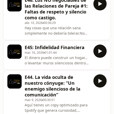
E46. Los NO negociables de
de lo que imaginas: exponer a tu
las Relaciones de Pareja #1:
pareja y amenazar constantemente
Faltas de respeto y silencio
con terminar la relación.Porque una
como castigo.
relación no se rompe solo por
abr. 10, 2026
00:36:29
grandes errores…se desgasta en los
Hay cosas que una relación sana
pequeños actos que quitan
simplemente no debería tolerar.No
seguridad, respeto y estabilidad.Si
por orgullo… sino por respeto
cada discusión se vuelve pública…o
propio.En este episodio abrimos una
E45: Infidelidad Financiera
conversación incómoda pero
mar. 16, 2026
01:01:44
necesaria:las faltas de respeto que se
El dinero puede construir un hogar…
normalizan con el tiempoy el silencio
o levantar muros silenciosos dentro
usado como castigo emocional.Porque
del matrimonio.En este episodio
no hablar también comunica…y
de Más que Dos, hablamos sobre un
muchas veces destruye más que una
E44. La vida oculta de
tema del que casi nadie quiere
discusión.Si estás en una relación (o
nuestro cónyuge: “Un
hablar, pero que afecta a muchísimas
quieres construir una mejor
enemigo silencioso de la
parejas: la infidelidad financiera.
comunicación”
Gastos ocultos, deudas que el otro no
mar. 9, 2026
00:30:51
conoce, cuentas secretas, decisiones
Aquí tienes un copy optimizado para
económicas tomadas en silencio…
Spotify que genera curiosidad,
pequeños secretos que pueden