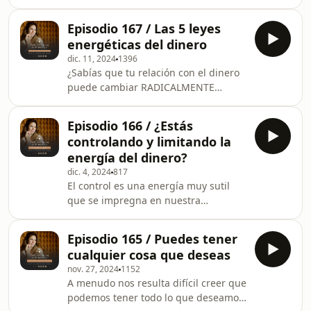
50% de la riqueza global? Este cambio
@mujerholistica y accede a nuevos
histórico no solo transforma la
contenidos.
Episodio 167 / Las 5 leyes
economía, sino también los valores y
energéticas del dinero
patrones de consumo en el mundo.
dic. 11, 2024
1396
Este es el momento perfecto para
¿Sabías que tu relación con el dinero
alinear tu frecuencia con esta ola de
puede cambiar RADICALMENTE
abundancia 🌊En este episodio te
cuando entiendes sus leyes
cuento qué es la Cápsula Aceleradora
universales? Hoy te comparto los 5
del Tiempo y cómo activarla para que
Episodio 166 / ¿Estás
principios que transformarán tu
puedes aline
controlando y limitando la
energía financiera y abrirán las
energía del dinero?
puertas al dinero en el 2025.En este
dic. 4, 2024
817
episodio, exploramos cómo estas
El control es una energía muy sutil
leyes pueden cambiar tu vida desde
que se impregna en nuestra
adentro hacia afuera. Porque el
percepción del mundo y nuestros
principio de tu realidad económica
sistemas de creencias y es una de las
está en TÚ ENERGÍA Y TU SISTEMA DE
Episodio 165 / Puedes tener
restricciones más grandes que
C
cualquier cosa que deseas
tenemos para recibir abundancia,
nov. 27, 2024
1152
dinero y crear nuestras
A menudo nos resulta difícil creer que
manifestaciones.Muchas veces no nos
podemos tener todo lo que deseamos.
damos cuenta que estamos viviendo