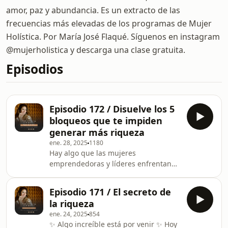
amor, paz y abundancia. Es un extracto de las
frecuencias más elevadas de los programas de Mujer
Holística. Por María José Flaqué. Síguenos en instagram
@mujerholistica y descarga una clase gratuita.
Episodios
Episodio 172 / Disuelve los 5
bloqueos que te impiden
generar más riqueza
ene. 28, 2025
1180
Hay algo que las mujeres
emprendedoras y líderes enfrentan
en algún momento de su camino. No
es la falta de oportunidades, no es la
Episodio 171 / El secreto de
ausencia de talento, ni siquiera es el
la riqueza
miedo al fracaso… Es algo mucho más
ene. 24, 2025
854
sutil, más profundo y a la vez más
✨ Algo increíble está por venir ✨ Hoy
poderoso. En este episodio, te hablo