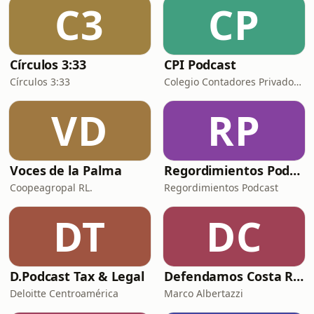
C3
CP
humana nos ayuda a sobrevivir y
prosperar en circunstan
Círculos 3:33
CPI Podcast
Círculos 3:33
Colegio Contadores Privados de Costa Rica
VD
RP
Voces de la Palma
Regordimientos Podcast
Coopeagropal RL.
Regordimientos Podcast
DT
DC
D.Podcast Tax & Legal
Defendamos Costa Rica
Deloitte Centroamérica
Marco Albertazzi