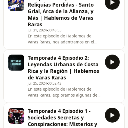
pasado o al futuro? Analizamos
Reliquias Perdidas - Santo
teorías, historias y la ciencia detrás de
Grial, Arca de la Alianza, y
esta fascinante idea. Únete a nosotros
Más | Hablemos de Varas
para un viaje a través del tiempo y
Raras
descubre lo que podría ser posible.
¡No te lo pierdas! Suscríbete para más
jul. 31, 2024
00:48:55
En este episodio de Hablemos de
contenido interesante.
Varas Raras, nos adentramos en el
misterio de las reliquias perdidas más
legendarias de la historia. Descubre
Temporada 4 Episodio 2:
los secretos del Santo Grial, el Arca de
Leyendas Urbanas de Costa
la Alianza, la Lanza del Destino y
Rica y la Región | Hablemos
muchas más. Acompáñanos en un
de Varas Raras
viaje fascinante a través de mitos y
jul. 25, 2024
00:52:43
leyendas. ¡No te lo pierdas! Suscríbete
En este episodio de Hablemos de
y comparte tu opinión en los
Varas Raras, exploramos algunas de
comentarios
las leyendas urbanas más fascinantes
de Costa Rica y la región. Desde
Temporada 4 Episodio 1 -
historias de la llorona hasta mitos
Sociedades Secretas y
locales, descubre los relatos que han
Conspiraciones: Misterios y
cautivado a generaciones.