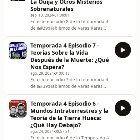
La Ouija y Otros Misterios
detrás de estas sombrías historias.
Sobrenaturales
¿Qué motiva a un grupo de personas
sep. 10, 2024
01:00:01
a tomar esta decisión extrema?
En este episodio 8 de la temporada 4
Acompáñanos en un viaje oscuro y
de &#39;Hablemos de Varas Raras
lleno de preguntas sin respuestas.
Podcast&#39;, exploramos los objetos
malditos más famosos del mundo,
Temporada 4 Episodio 7 -
como la muñeca Annabelle, la ouija, y
Teorías Sobre la Vida
otras historias llenas de misterio.
Después de la Muerte: ¿Qué
¿Realmente pueden causar tragedias?
Nos Espera?
Descúbrelo en este escalofriante
ago. 29, 2024
01:00:18
capítulo.
En este episodio 7 de la temporada 4
de &#39;Hablemos de Varas Raras
Podcast&#39;, nos sumergimos en las
intrigantes teorías sobre la vida
Temporada 4 Episodio 6 -
después de la muerte. Desde
Mundos Intraterrestres y la
experiencias cercanas a la muerte
Teoría de la Tierra Hueca:
hasta creencias espirituales,
¿Qué Hay Debajo?
exploramos lo que podría esperar al
ago. 24, 2024
00:57:31
final del camino. Acompáñanos en
En este episodio 6 de la Temporada 4
este fascinante viaje a lo desconocido.