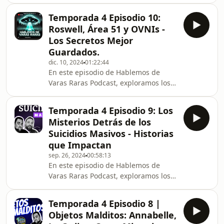
teorías y profecías que rodean la
supuesta muerte del Papa Francisco.
Temporada 4 Episodio 10:
¿Qué dice la profecía del último Papa?
Roswell, Área 51 y OVNIs -
¿Quién es el Papa Negro?
Los Secretos Mejor
Acompáñanos a descubrir los
Guardados.
secretos detrás de uno de los temas
dic. 10, 2024
01:22:44
más controversiales del Vaticano.
En este episodio de Hablemos de
Varas Raras Podcast, exploramos los
misterios más intrigantes del
fenómeno OVNI. Desde el caso
Temporada 4 Episodio 9: Los
Roswell hasta los secretos del Área
Misterios Detrás de los
51, descubre teorías, conspiraciones y
Suicidios Masivos - Historias
avistamientos que han fascinado al
que Impactan
mundo por décadas. Acompáñanos
sep. 26, 2024
00:58:13
en este viaje hacia lo desconocido.
En este episodio de Hablemos de
Varas Raras Podcast, exploramos los
inquietantes casos de suicidios
masivos a lo largo de la historia.
Temporada 4 Episodio 8 |
Desde sectas hasta misteriosas
Objetos Malditos: Annabelle,
tragedias, analizamos los eventos