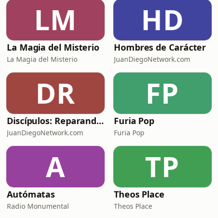
LM
HD
La Magia del Misterio
Hombres de Carácter
La Magia del Misterio
JuanDiegoNetwork.com
DR
FP
Discípulos: Reparando las redes con Luis Diego Carranza
Furia Pop
JuanDiegoNetwork.com
Furia Pop
A
TP
Autómatas
Theos Place
Radio Monumental
Theos Place