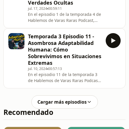
Verdades Ocultas
¡Acompáñanos en este viaje a través
jul. 17, 2024
00:59:11
del folclore y la cultura popular! No
En el episodio 1 de la temporada 4 de
olvides suscribirte y dejar tu
Hablemos de Varas Raras Podcast,
comentario.
nos adentramos en el enigmático
mundo de las sociedades secretas y
Temporada 3 Episodio 11 -
las conspiraciones. Exploramos las
Asombrosa Adaptabilidad
teorías más intrigantes, las
Humana: Cómo
organizaciones misteriosas y los
Sobrevivimos en Situaciones
secretos que han capturado la
Extremas
imaginación de muchos.
¡Acompáñanos para desentrañar lo
jul. 10, 2024
00:57:13
En el episodio 11 de la temporada 3
oculto y descubrir qué se esconde
de Hablemos de Varas Raras Podcast,
tras el velo de la conspiración!
exploramos la increíble capacidad de
adaptación del ser humano frente a
situaciones extremas. Descubre cómo
Cargar más episodios
nuestro cuerpo y mente se ajustan a
Recomendado
desafíos extremos, desde desastres
naturales hasta condiciones
extremas. ¡Súmate a nosotros para
entender cómo la adaptabilidad