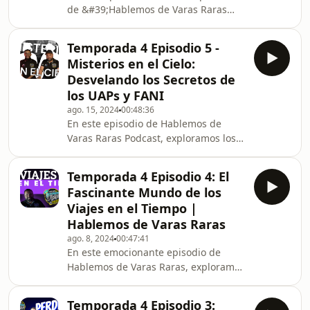
de &#39;Hablemos de Varas Raras
Podcast&#39;, exploramos las
fascinantes teorías sobre mundos
Temporada 4 Episodio 5 -
intraterrestres y la Tierra Hueca. ¿Es
Misterios en el Cielo:
posible que haya civilizaciones
Desvelando los Secretos de
escondidas bajo la superficie?
los UAPs y FANI
Descubre los misterios que rodean
ago. 15, 2024
00:48:36
estas ideas y cómo han capturado la
En este episodio de Hablemos de
imaginación de muchos a lo largo de
Varas Raras Podcast, exploramos los
los años.
fenómenos aéreos no identificados
(UAPs o FANI). Descubre teorías, casos
Temporada 4 Episodio 4: El
impactantes y lo que la ciencia dice
Fascinante Mundo de los
sobre estos enigmáticos
Viajes en el Tiempo |
avistamientos.
Hablemos de Varas Raras
ago. 8, 2024
00:47:41
En este emocionante episodio de
Hablemos de Varas Raras, exploramos
el enigmático concepto de los viajes
en el tiempo. ¿Es posible viajar al
Temporada 4 Episodio 3: