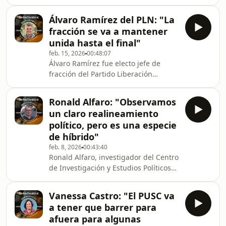
Cristiana (PUSC) en la próxima
Asamblea Legislativa, y la abogada
Álvaro Ramírez del PLN: "La
tiene muy claro el peso histórico que
fracción se va a mantener
eso implica. En entrevista con Revista
unida hasta el final"
Dominical, Gordienko habló sobre sus
feb. 15, 2026
00:48:07
convicciones democráticas, explicó
Álvaro Ramírez fue electo jefe de
cómo ha cambiado desde que
fracción del Partido Liberación
participó en política con el partido
Nacional (PLN) a partir de mayo y, de
Movimiento Libertario y confesó que
inmediato, empezó a trabajar. Ya se
se considera &quot;d
Ronald Alfaro: "Observamos
reunió con la diputada electa y ex
un claro realineamiento
primera dama, Claudia Dobles, y esta
político, pero es una especie
semana, tras el polémico despido del
de híbrido"
diputado Óscar Izquierdo del AyA,
feb. 8, 2026
00:43:40
anunció que será jefe de asesores de
Ronald Alfaro, investigador del Centro
la próxima bancada. En entrevista
de Investigación y Estudios Políticos
con Revista Dominical, Ramírez habló
(CIEP) de la UCR, afirma que estamos
de los pr
antes un &quot;claro realineamiento
Vanessa Castro: "El PUSC va
político&quot; tras las elecciones del
a tener que barrer para
pasado 1.° de febrero. Sin
afuera para algunas
embargo, considera que se trata de