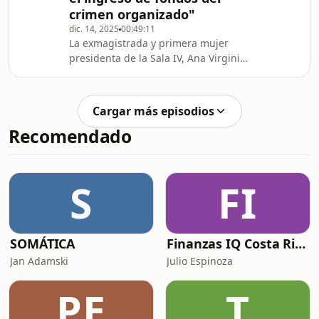
shakespeareano.
crimen organizado"
dic. 14, 2025
00:49:11
La exmagistrada y primera mujer
presidenta de la Sala IV, Ana Virginia
Calzada, es candidata a la presidencia
por el Partidos Centro Democrático y
Social. En entrevista con ‘Revista
Cargar más episodios
Dominical’, la exjueza habló sobre las
Recomendado
problemáticas del Poder Judicial, la
reducción en la inversión social, y las
polémicas &quot;pensiones de
lujo&quot;. Además, se le consultó si
S
FI
su pensión califica como &quot;de l
SOMÁTICA
Finanzas IQ Costa Rica
Jan Adamski
Julio Espinoza
PE
T