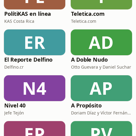
PolítiKAS en línea
Teletica.com
KAS Costa Rica
Teletica.com
ER
AD
El Reporte Delfino
A Doble Nudo
Delfino.cr
Otto Guevara y Daniel Suchar
N4
AP
Nivel 40
A Propósito
Jefe Tejón
Doriam Díaz y Víctor Fernández G
EP
PV