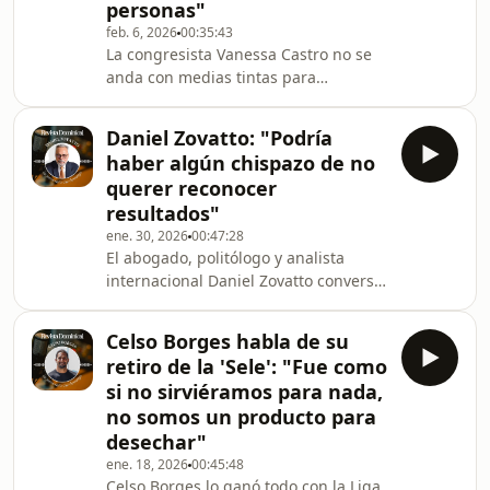
personas"
“un híbrido” entre los partidos
feb. 6, 2026
00:35:43
políticos estructurados como
La congresista Vanessa Castro no se
Liberación Nacional y el Frente Amplio
anda con medias tintas para
(que mantendrán representación en
reconocer que el PUSC fue duramente
el Congreso), y
castigado por los votantes, quienes
Daniel Zovatto: "Podría
reprendieron la falta de criticidad y
haber algún chispazo de no
control político de la fracción
querer reconocer
socialcristiana para con el gobierno
resultados"
de Rodrigo Chaves. Por eso, Castro
ene. 30, 2026
00:47:28
sostiene que el PUSC deberá
El abogado, politólogo y analista
enfrentar un proceso de reflexión,
internacional Daniel Zovatto conversó
que incluye &quot;barrer para
con Revista Dominical sobre las
afuera&quot; a algunas person
cuatro elecciones presidenciales que
Celso Borges habla de su
habrá en Latinoamérica en 2026, la
retiro de la 'Sele': "Fue como
posible influencia que jugará Estados
si no sirviéramos para nada,
Unidos y el presidente Donald Trump
no somos un producto para
en estas votaciones, y habló sobre el
desechar"
&quot;negacionismo electoral&quot;,
es decir, los políticos que se niegan a
ene. 18, 2026
00:45:48
Celso Borges lo ganó todo con la Liga
reconocer resultados electorales fia