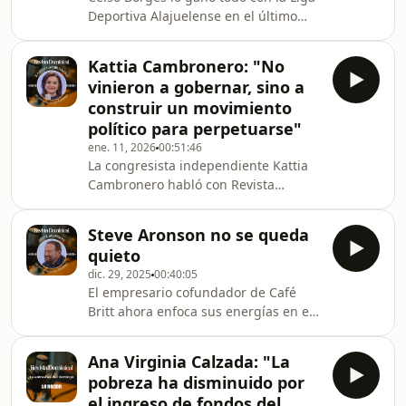
Deportiva Alajuelense en el último
semestre. Ahora, desde la cima del
triunfo, es momento de reflexionar. El
Kattia Cambronero: "No
jugador con más partidos en la
vinieron a gobernar, sino a
historia de la Selección habló
construir un movimiento
con Revista Dominical sobre volver a
político para perpetuarse"
vestir la tricolor, la posibilidad de que
ene. 11, 2026
00:51:46
estemos perdiendo el respeto de
La congresista independiente Kattia
otras selecciones y su decisión entre
Cambronero habló con Revista
ser entrenador o gerente deportivo
Dominical sobre su salida del Partido
tras re
Liberal Progresista (PLP), criticó la
Steve Aronson no se queda
política de amedrentamiento
quieto
implementada por el gobierno de
dic. 29, 2025
00:40:05
Rodrigo Chaves, aseguró que el
El empresario cofundador de Café
Ejecutivo busca 40 diputados para
Britt ahora enfoca sus energías en el
perpetuarse en el poder, y advirtió
Teatro Espressivo, iniciativas de
que la sociedad costarricense está
educación, gastronomía y mucho más
prefiriendo el show, el circo y la
Ana Virginia Calzada: "La
que nos cuenta en esta entrevista,
violencia antes que el diálo
pobreza ha disminuido por
donde confiesa que quiso ser actor
el ingreso de fondos del