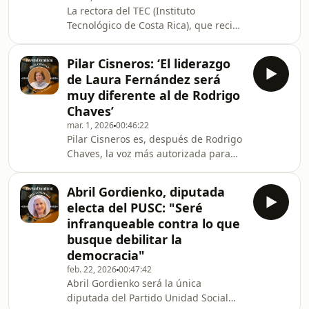
La rectora del TEC (Instituto
operan las redes de contrabando y
Tecnológico de Costa Rica), que recién
procesamiento de oro en territorio
debutó en el top 1500 global, habla
nicaragüense, y advirtió sobre el
sobre los desafíos de la institución
impacto ambiental y las tensiones
Pilar Cisneros: ‘El liderazgo
para retener docentes, equipar sus
entre ambos país
de Laura Fernández será
laboratorios y ampliar su presencia
muy diferente al de Rodrigo
regional.
Chaves’
mar. 1, 2026
00:46:22
Pilar Cisneros es, después de Rodrigo
Chaves, la voz más autorizada para
referirse a todo lo relacionado con el
proyecto político que Costa Rica ha
Abril Gordienko, diputada
venido a conocer como el chavismo.
electa del PUSC: "Seré
Tras la contundente victoria de Laura
infranqueable contra lo que
Fernández en las elecciones del 1.° de
busque debilitar la
febrero, este movimiento se prepara
democracia"
para su segundo capítulo al frente del
Poder Ejecutivo, pero esta vez con una
feb. 22, 2026
00:47:42
Abril Gordienko será la única
amplia mayoría legislativa
diputada del Partido Unidad Social