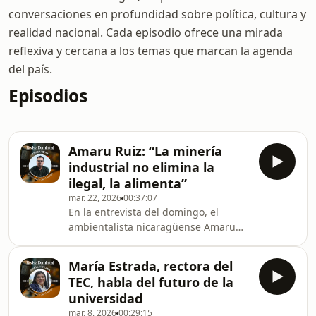
conversaciones en profundidad sobre política, cultura y
realidad nacional. Cada episodio ofrece una mirada
reflexiva y cercana a los temas que marcan la agenda
del país.
Episodios
Amaru Ruiz: “La minería
industrial no elimina la
ilegal, la alimenta”
mar. 22, 2026
00:37:07
En la entrevista del domingo, el
ambientalista nicaragüense Amaru
Ruiz aseguró que las concesiones
mineras en Nicaragua están
María Estrada, rectora del
impulsando la minería ilegal en la
TEC, habla del futuro de la
frontera con Costa Rica,
universidad
especialmente en Crucitas y
mar. 8, 2026
00:29:15
Conchudita. También explicó cómo