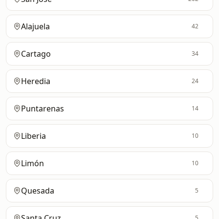
Alajuela
42
Cartago
34
Heredia
24
Puntarenas
14
Liberia
10
Limón
10
Quesada
5
Santa Cruz
5