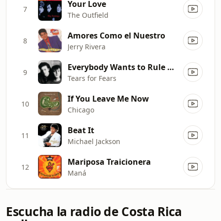
Your Love
7
The Outfield
Amores Como el Nuestro
8
Jerry Rivera
Everybody Wants to Rule the World
9
Tears for Fears
If You Leave Me Now
10
Chicago
Beat It
11
Michael Jackson
Mariposa Traicionera
12
Maná
Escucha la radio de Costa Rica