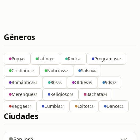
Géneros
Pop
Latina
Rock
Programas
141
91
70
67
Cristiano
Noticias
Salsa
52
52
44
Romántica
80s
Oldies
90s
41
36
35
32
Merengue
Religioso
Bachata
32
26
24
Reggae
Cumbia
Éxitos
Dance
24
24
23
22
Ciudades
San José
202