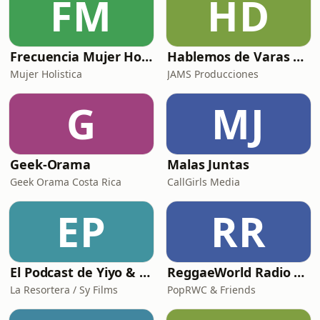
FM
HD
Frecuencia Mujer Holística
Hablemos de Varas Raras el Podcast
Mujer Holistica
JAMS Producciones
G
MJ
Geek-Orama
Malas Juntas
Geek Orama Costa Rica
CallGirls Media
EP
RR
El Podcast de Yiyo & Choché
ReggaeWorld Radio Show
La Resortera / Sy Films
PopRWC & Friends