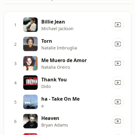
Billie Jean
1
Michael Jackson
Torn
2
Natalie Imbruglia
Me Muero de Amor
3
Natalia Oreiro
Thank You
4
Dido
ha - Take On Me
5
a
Heaven
6
Bryan Adams