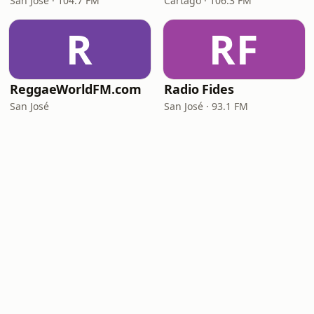
San José · 104.7 FM
Cartago · 106.3 FM
R
RF
ReggaeWorldFM.com
Radio Fides
San José
San José · 93.1 FM