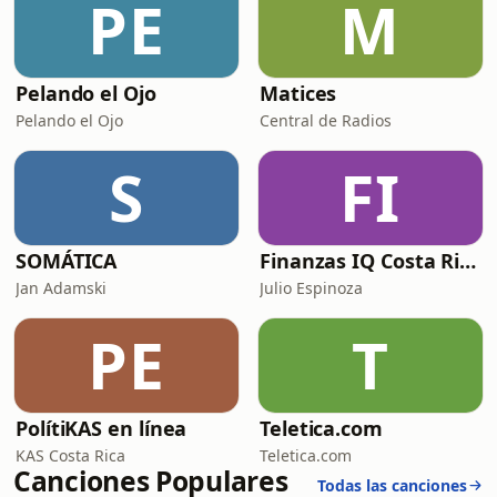
PE
M
Pelando el Ojo
Matices
Pelando el Ojo
Central de Radios
S
FI
SOMÁTICA
Finanzas IQ Costa Rica
Jan Adamski
Julio Espinoza
PE
T
PolítiKAS en línea
Teletica.com
KAS Costa Rica
Teletica.com
Canciones Populares
Todas las canciones