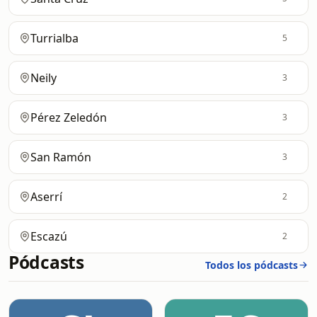
Turrialba
5
Neily
3
Pérez Zeledón
3
San Ramón
3
Aserrí
2
Escazú
2
Pódcasts
Todos los pódcasts