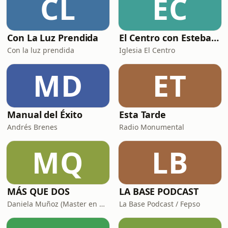
CL
EC
Con La Luz Prendida
El Centro con Esteban Solís
Con la luz prendida
Iglesia El Centro
MD
ET
Manual del Éxito
Esta Tarde
Andrés Brenes
Radio Monumental
MQ
LB
MÁS QUE DOS
LA BASE PODCAST
Daniela Muñoz (Master en Neurociencias e IE) y Chris Campos (Organizador Profesional de Espacios)
La Base Podcast / Fepso