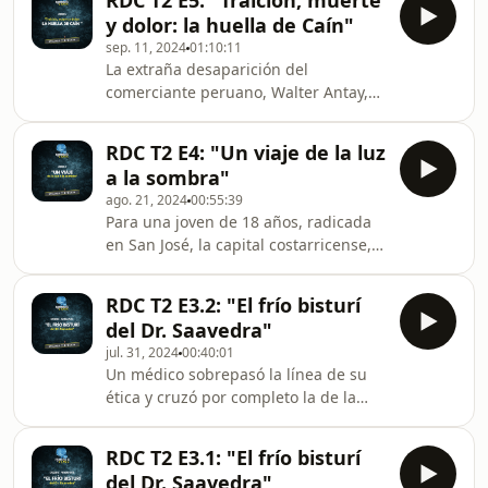
RDC T2 E5: "Traición, muerte
bajo la oscuridad, el robo de un bebé
firme y decid
y dolor: la huella de Caín"
de solo cuatro meses de edad. Su
sep. 11, 2024
01:10:11
objetivo fue hacerle creer a su
La extraña desaparición del
expareja que, tras el rompimiento de
comerciante peruano, Walter Antay,
la relación, había quedado
radicado en el cantón central de
embarazada. La mentira duró poco,
Limón, en el Caribe costarricense,
pero el supuesto padre quedó
RDC T2 E4: "Un viaje de la luz
centró las sospechas en un intrigante
envuelto en el engaño y ráp
a la sombra"
hombre que se mostraba como fiel
ago. 21, 2024
00:55:39
colaborador de su familia. Un misterio
Para una joven de 18 años, radicada
que se acrecentó al descubrir la
en San José, la capital costarricense,
conexión de ese hombre con un
la propuesta de un paseo rápido a la
hecho similar, ocurrido siete años
costa pacífica terminó en la peor
atrás, en otro país. Reunimos los
RDC T2 E3.2: "El frío bisturí
pesadilla que alguien podría
pormenores de la investigac
del Dr. Saavedra"
imaginar. Uno de los elementos más
jul. 31, 2024
00:40:01
crueles radica en que el autor de este
Un médico sobrepasó la línea de su
tormento fue su propio tío, a quien
ética y cruzó por completo la de la
poco le importó violar la confianza y el
legalidad, asesinando a una joven
lazo familiar; nada detuvo la frialdad
paciente que esperaba un hijo suyo.
del ataque sexual propinado a su so
RDC T2 E3.1: "El frío bisturí
Motivado por ocultar la infidelidad a
del Dr. Saavedra"