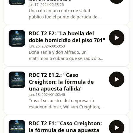
su esposa, la ira del Dr. Saavedra
jul. 17, 2024
00:53:25
traspasó todos los límites, desde
Una cita en un centro de salud
propinar una brutal golpiza a la
público fue el punto de partida de
mujer hasta querer engañar a las
una relación sentimental entre un
autoridades de justicia, intentando
médico y una paciente. Sin embargo,
convencerlas de que actuó
RDC T2 E2: "La huella del
en un momento determinado, la
salvajemente para defen
doble homicidio del piso 701"
hormona del embarazo llegó a
jun. 26, 2024
00:53:53
MaríaLourdes. Ese fue el punto de
Doña Tania y don Alfredo, un
quiebre. La noticia puso de cabeza la
matrimonio cubano que se radicó por
vida de él, quien tenía un matrimonio
muchos años en Estados Unidos, hizo
y otro hijo. Pero su decisión de acabar
de una torre de apartamentos su
con las consecuencias que esto le
RDC T2 E1.2.: "Caso
hogar cuando decidieron vivir en Jacó,
traería, terminó en u
Creighton: la fórmula de
una ciudad de playa en el pacífico de
una apuesta fallida"
Costa Rica. Ella, una mujer muy
jun. 13, 2024
01:02:40
activa y organizada, fue intermediaria
Tras el secuestro del empresario
en la venta del pent-house ubicado
estadounidense, William Creighton,
en el piso ocho, sin saber que en el
una parte de los perpetradores huyó
proceso les abrirían la puerta a las
a Panamá, a Cuba e inmediatamente
personas
RDC T2 E1: "Caso Creighton:
a España. En este último país, la
la fórmula de una apuesta
Unidad Central Operativa de la