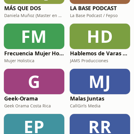
MÁS QUE DOS
LA BASE PODCAST
Daniela Muñoz (Master en Neurociencias e IE) y Chris Campos (Organizador Profesional de Espacios)
La Base Podcast / Fepso
FM
HD
Frecuencia Mujer Holística
Hablemos de Varas Raras el Podcast
Mujer Holistica
JAMS Producciones
G
MJ
Geek-Orama
Malas Juntas
Geek Orama Costa Rica
CallGirls Media
EP
RR