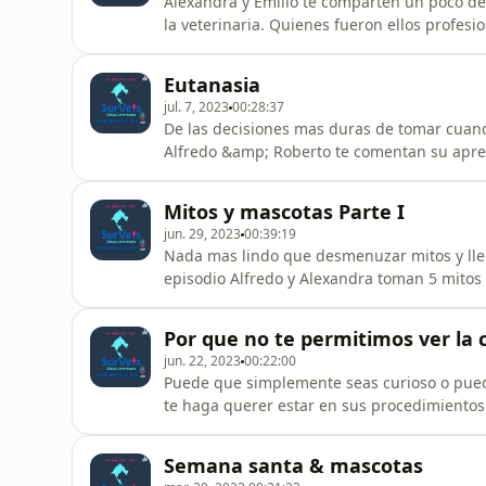
Alexandra y Emilio te comparten un poco de 
la veterinaria. Quienes fueron ellos profes
Eutanasia
jul. 7, 2023
00:28:37
De las decisiones mas duras de tomar cuan
Alfredo &amp; Roberto te comentan su aprec
medico-veterinario discutiendo este tema
tanto como a nosotros. ¡Enjoy!
Mitos y mascotas Parte I
jun. 29, 2023
00:39:19
Nada mas lindo que desmenuzar mitos y llega
episodio Alfredo y Alexandra toman 5 mitos 
audiciencia. Nuestra comunidad arrastra cr
sera verdad? Deja que nuestros vets te lo c
Por que no te permitimos ver la c
jun. 22, 2023
00:22:00
Puede que simplemente seas curioso o puede
te haga querer estar en sus procedimientos
nuestra perspectiva, Ale, Emilio y Alfredo t
permitimos estar en ciertos procedimientos
Semana santa & mascotas
curioso episodio y compart