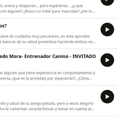
 arena y relajacion... pero esperense... ¿y que
 con alguien? ¿Busco un hotel para mascotas? ¿me lo
este episodio Emilio y yo vamos a darte tips para que
cota ya sea llevandolo con vos al mar o dejandolo en
os?
uiere de cuidados muy peculiares, en este episodio
s basicos de su salud preventiva haciendo enfasis en
d de nuestros gatitos: Sindrome de Inmuno deficiencia
e explican el por que DEBES hacer test de estas
redo Mora- Entrenador Canino - INVITADO
n alguien que tiene experiencia en comportamiento y
nversa ¿que es la ansiedad por separación?, ¿Cómo
atarla?. Si te gusto este episodio no olvides sucribirte y
uido y salud de tu amigo peludo, pero a veces elegirlo
ra te comentan características a tomar en cuenta al
cota y que podas decir "El/Ella es el veterinario de