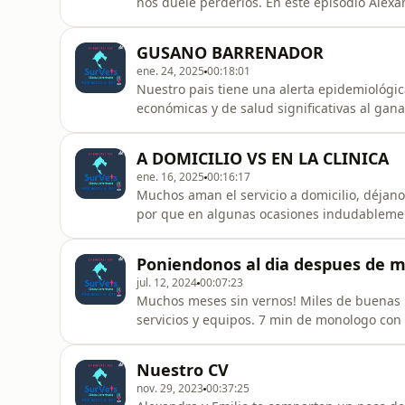
nos duele perderlos. En este episodio Alexa
y te enseña como evaluarla cualitativamente
de saber si realmente es el momento para 
GUSANO BARRENADOR
la eutanasia.
ene. 24, 2025
00:18:01
Nuestro pais tiene una alerta epidemiológ
económicas y de salud significativas al ga
puede afectar la salud de nuestras mascota
gusano barrenador, como reconocer la mosc
A DOMICILIO VS EN LA CLINICA
ene. 16, 2025
00:16:17
Muchos aman el servicio a domicilio, déjanos
por que en algunas ocasiones indudablement
Y vos, que preferís? En casa o en la clinica?
Poniendonos al dia despues de 
jul. 12, 2024
00:07:23
Muchos meses sin vernos! Miles de buenas 
servicios y equipos. 7 min de monologo con
nuestra clinica en estos meses para proxim
cliente con Emilio.
Nuestro CV
nov. 29, 2023
00:37:25