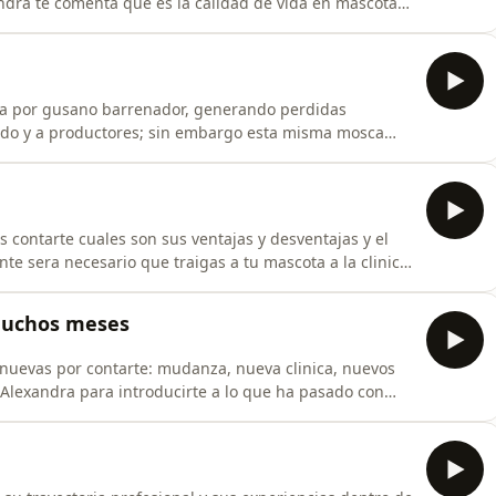
ndra te comenta que es la calidad de vida en mascotas
 con pautas básicas que te guiaran a tomar la decision
decir adios de la manera mas humana y desde el amor,
ica por gusano barrenador, generando perdidas
nado y a productores; sin embargo esta misma mosca
s. Nuestros veterinarios te comparten un poco sobre
a y como hacer prevención.
 contarte cuales son sus ventajas y desventajas y el
e sera necesario que traigas a tu mascota a la clinica.
 Te leemos!
muchos meses
nuevas por contarte: mudanza, nueva clinica, nuevos
 Alexandra para introducirte a lo que ha pasado con
amente introducir a un nuevo topico de educacion al