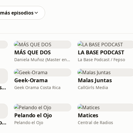
 más episodios
MÁS QUE DOS
LA BASE PODCAST
Daniela Muñoz (Master en Neurociencias e IE) y Chris Campos (Organizador Profesional de Espacios)
La Base Podcast / Fepso
Geek-Orama
Malas Juntas
Hablemos de Varas Raras el Podcast
Geek Orama Costa Rica
CallGirls Media
Pelando el Ojo
Matices
ReggaeWorld Radio Show
Pelando el Ojo
Central de Radios