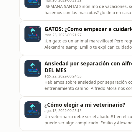
mar. 30, 2023
00:21:23
¡SEMANA SANTA! Sinónimo de vacaciones, sol,
hacemos con las mascotas? ¿lo dejo en casa
llevo? ¿Cómo me preparo para todo esto? En 
prepares tus vacaciones incluyendo a tu mas
GATOS: ¿Como empezar a cuidarl
casa con alguien o en
mar. 23, 2023
00:21:27
¡Un gato es un animal maravilloso! Pero req
Alexandra &amp; Emilio te explican cuidado
enfermedades virales que amenazan la salu
felina y Virus de Leucemia Felina; ademas t
Ansiedad por separación con Alf
enfermedades a tus gatos
DEL MES
ago. 22, 2022
00:24:33
Hablamos sobre ansiedad por separación co
entrenamiento canino. Alfredo Mora nos co
identificarla? y lo mas importante... ¿Cómo tr
calificarnos.&nbsp;
¿Cómo elegir a mi veterinario?
ago. 13, 2022
00:25:15
Un veterinario debe ser el aliado #1 en el c
puede ser algo complicado. Emilio y Alexand
momento de elegir un veterinario para tu mas