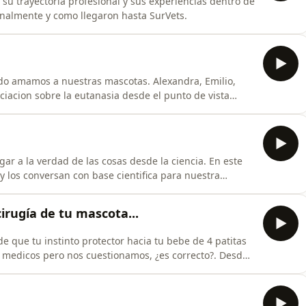
su trayectoria profesional y sus experiencias dentro de
ionalmente y como llegaron hasta SurVets.
do amamos a nuestras mascotas. Alexandra, Emilio,
iacion sobre la eutanasia desde el punto de vista
 con mucha compasion y humanidad. Esperamos te guste
r a la verdad de las cosas desde la ciencia. En este
y los conversan con base cientifica para nuestra
eencias desde muchisimo tiempo atras, pero todo esto
uenten!
irugía de tu mascota...
 que tu instinto protector hacia tu bebe de 4 patitas
 medicos pero nos cuestionamos, ¿es correcto?. Desde
e cuentan 3 razones de peso del por que no te
 medicos que involucren a tu mascota. Escucha este