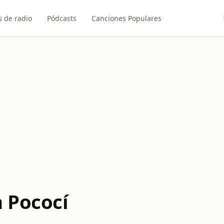
 de radio
Pódcasts
Canciones Populares
n Pococí