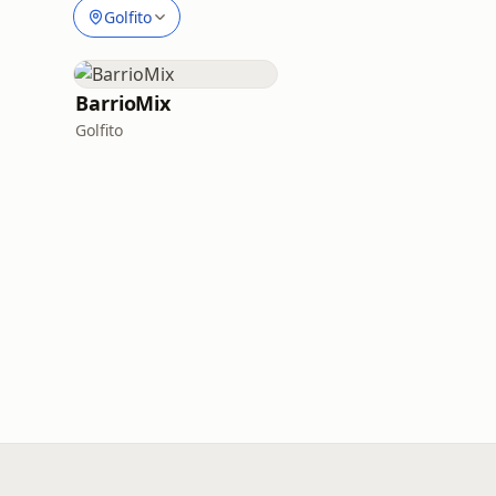
Golfito
BarrioMix
Golfito