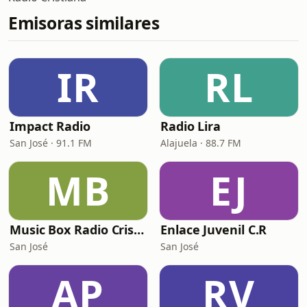
Emisoras similares
IR
RL
Impact Radio
Radio Lira
San José · 91.1 FM
Alajuela · 88.7 FM
MB
EJ
Music Box Radio Cristiana CR
Enlace Juvenil C.R
San José
San José
AP
RV