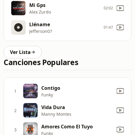
Mi Gps
02:02
Alex Zurdo
Lléname
01:47
Jefferson07
Ver Lista
Canciones Populares
Contigo
1
Funky
Vida Dura
2
Manny Montes
Amores Como El Tuyo
3
Funky