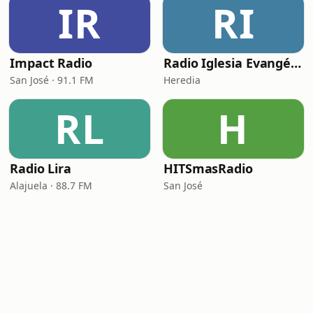
IR
RI
Impact Radio
Radio Iglesia Evangélica Dios Te Ama
San José · 91.1 FM
Heredia
RL
H
Radio Lira
HITSmasRadio
Alajuela · 88.7 FM
San José