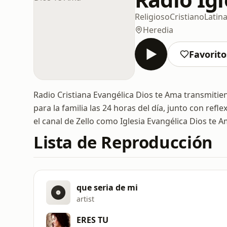
Religioso
Cristiano
Latin
Heredia
Favorito
Radio Cristiana Evangélica Dios te Ama transmitie
para la familia las 24 horas del día, junto con ref
el canal de Zello como Iglesia Evangélica Dios te A
Lista de Reproducción
que seria de mi
artist
ERES TU