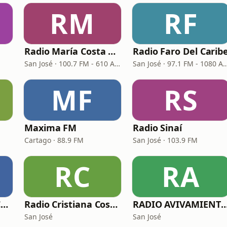
RM
RF
Radio María Costa Rica
Radio Faro Del Carib
San José · 100.7 FM - 610 AM
San José · 97.1 FM -
MF
RS
Maxima FM
Radio Sinaí
Cartago · 88.9 FM
San José · 103.9 FM
RC
RA
Radio Frecuencia Cristiana
Radio Cristiana Costa Rica
RADIO AVIVAMIENTO CRIS
San José
San José