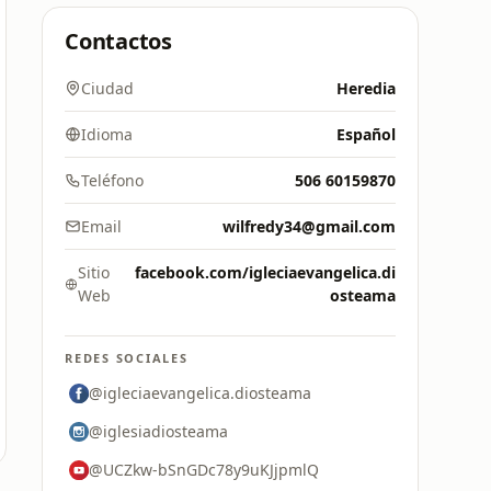
Contactos
Ciudad
Heredia
Idioma
Español
Teléfono
506 60159870
Email
wilfredy34@gmail.com
Sitio
facebook.com/igleciaevangelica.di
Web
osteama
REDES SOCIALES
@igleciaevangelica.diosteama
@iglesiadiosteama
@UCZkw-bSnGDc78y9uKJjpmlQ