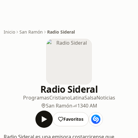
Inicio
San Ramón
Radio Sideral
Radio Sideral
Programas
Cristiano
Latina
Salsa
Noticias
San Ramón
1340 AM
Favoritos
Radio Sideral es una emisora costarricense que