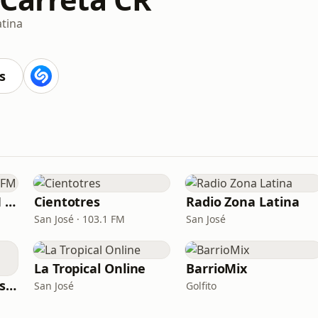
atina
s
Radio Omega 105.1 FM
Cientotres
Radio Zona Latina
San José · 103.1 FM
San José
La Tropical Online
BarrioMix
Radio Santa Cruz Estéreo
San José
Golfito