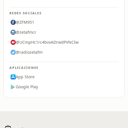
REDES SOCIALES
@ZFM951
@zetafmcr
@UCmpHc1rc4bvxADrwdPVNCIw
@radiozetafm
APLICACIONES
App Store
Google Play