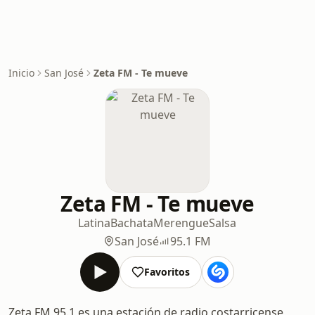
Inicio
San José
Zeta FM - Te mueve
Zeta FM - Te mueve
Latina
Bachata
Merengue
Salsa
San José
95.1 FM
Favoritos
Zeta FM 95.1 es una estación de radio costarricense