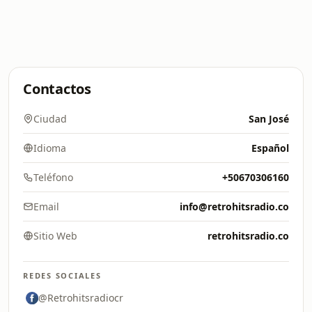
Contactos
Ciudad
San José
Idioma
Español
Teléfono
+50670306160
Email
info@retrohitsradio.co
Sitio Web
retrohitsradio.co
REDES SOCIALES
@Retrohitsradiocr