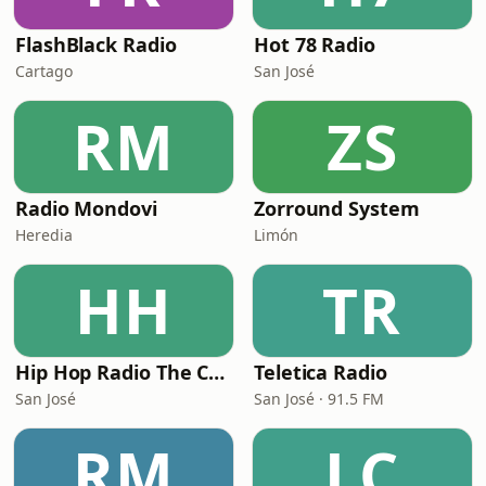
FlashBlack Radio
Hot 78 Radio
Cartago
San José
RM
ZS
Radio Mondovi
Zorround System
Heredia
Limón
HH
TR
Hip Hop Radio The Crew
Teletica Radio
San José
San José · 91.5 FM
RM
LC