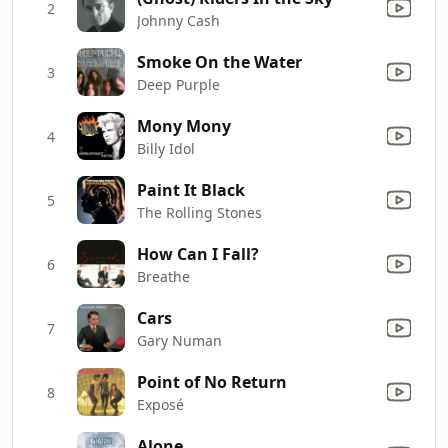
2
Johnny Cash
Smoke On the Water
3
Deep Purple
Mony Mony
4
Billy Idol
Paint It Black
5
The Rolling Stones
How Can I Fall?
6
Breathe
Cars
7
Gary Numan
Point of No Return
8
Exposé
Alone