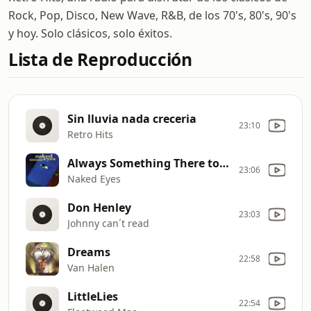
Rock, Pop, Disco, New Wave, R&B, de los 70's, 80's, 90's
y hoy. Solo clásicos, solo éxitos.
Lista de Reproducción
Sin lluvia nada creceria
23:10
Retro Hits
Always Something There to Remind Me
23:06
Naked Eyes
Don Henley
23:03
Johnny can´t read
Dreams
22:58
Van Halen
LittleLies
22:54