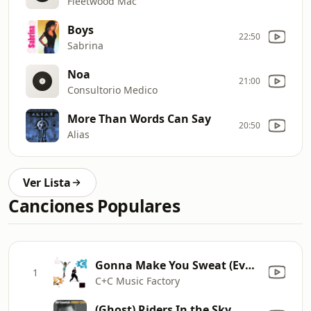
Fleetwood Mac
Boys
22:50
Sabrina
Noa
21:00
Consultorio Medico
More Than Words Can Say
20:50
Alias
Ver Lista
Canciones Populares
Gonna Make You Sweat (Everybody Dance Now) [feat. Freedom Williams]
1
C+C Music Factory
(Ghost) Riders In the Sky