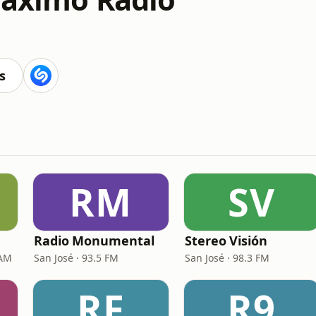
s
RM
SV
Radio Monumental
Stereo Visión
 AM
San José · 93.5 FM
San José · 98.3 FM
RF
R9