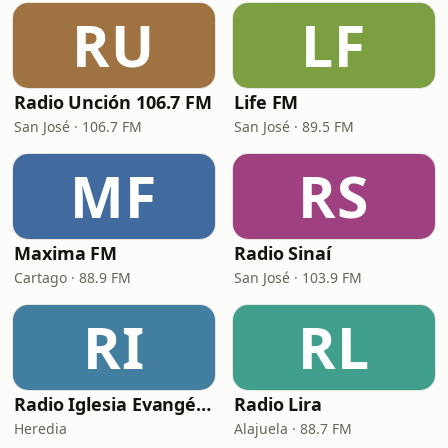
RU
LF
Radio Unción 106.7 FM
Life FM
San José · 106.7 FM
San José · 89.5 FM
MF
RS
Maxima FM
Radio Sinaí
Cartago · 88.9 FM
San José · 103.9 FM
RI
RL
Radio Iglesia Evangélica Dios Te Ama
Radio Lira
Heredia
Alajuela · 88.7 FM