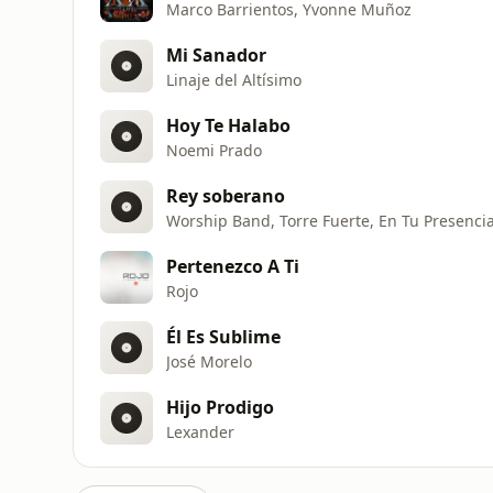
Marco Barrientos, Yvonne Muñoz
Mi Sanador
Linaje del Altísimo
Hoy Te Halabo
Noemi Prado
Rey soberano
Worship Band, Torre Fuerte, En Tu Presenci
Pertenezco A Ti
Rojo
Él Es Sublime
José Morelo
Hijo Prodigo
Lexander