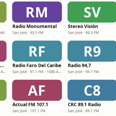
RM
SV
Radio Monumental
Stereo Visión
 AM
San José · 93.5 FM
San José · 98.3 FM
RF
R9
Radio María Costa Rica
Radio Faro Del Caribe
Radio 94,7
San José · 100.7 FM - 610 AM
San José · 97.1 FM - 1080 AM
San José · 94.7 FM
AF
C8
Actual FM 107.1
CRC 89.1 Radio
San José · 107.1 FM
San José · 89.1 FM