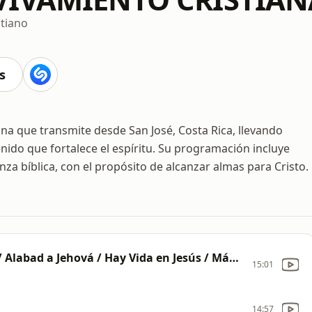
stiano
s
ana que transmite desde San José, Costa Rica, llevando
enido que fortalece el espíritu. Su programación incluye
a bíblica, con el propósito de alcanzar almas para Cristo.
Medley Coritos 2: Quien Dijo Que No / Alabad a Jehová / Hay Vida en Jesús / Más Allá del Sol / Cuán Gloriosa / Caminando Voy
15:01
14:57