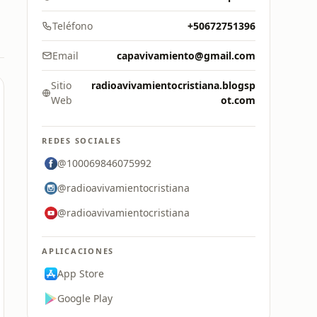
Teléfono
+50672751396
Email
capavivamiento@gmail.com
Sitio
radioavivamientocristiana.blogsp
Web
ot.com
REDES SOCIALES
@100069846075992
@radioavivamientocristiana
@radioavivamientocristiana
APLICACIONES
App Store
Google Play