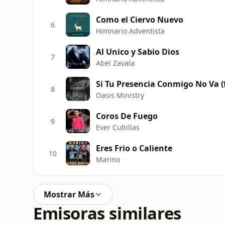
Como el Ciervo Nuevo
6
Himnario Adventista
Al Unico y Sabio Dios
7
Abel Zavala
Si Tu Presencia Conmigo No Va (f
8
Oasis Ministry
Coros De Fuego
9
Ever Cubillas
Eres Frio o Caliente
10
Marino
Mostrar Más
Emisoras similares