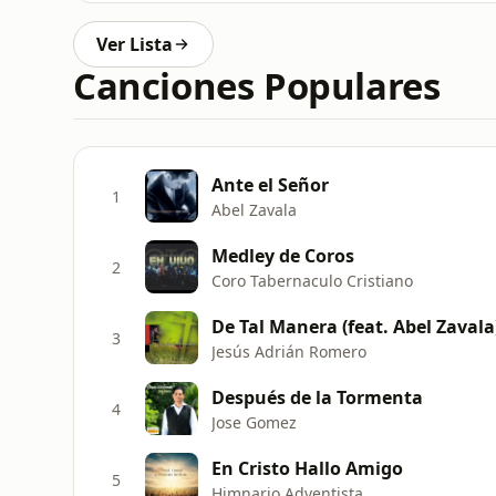
Ver Lista
Canciones Populares
Ante el Señor
1
Abel Zavala
Medley de Coros
2
Coro Tabernaculo Cristiano
De Tal Manera (feat. Abel Zavala)
3
Jesús Adrián Romero
Después de la Tormenta
4
Jose Gomez
En Cristo Hallo Amigo
5
Himnario Adventista