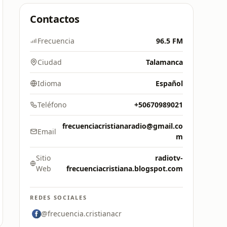
Contactos
Frecuencia
96.5 FM
Ciudad
Talamanca
Idioma
Español
Teléfono
+50670989021
frecuenciacristianaradio@gmail.co
Email
m
Sitio
radiotv-
Web
frecuenciacristiana.blogspot.com
REDES SOCIALES
@frecuencia.cristianacr