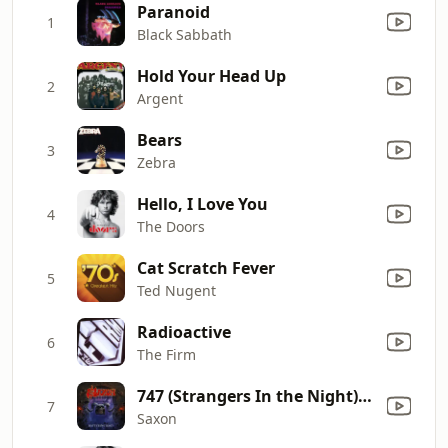
Paranoid
1
Black Sabbath
Hold Your Head Up
2
Argent
Bears
3
Zebra
Hello, I Love You
4
The Doors
Cat Scratch Fever
5
Ted Nugent
Radioactive
6
The Firm
747 (Strangers In the Night) [Saxon Over Sweden 2011: Live]
7
Saxon