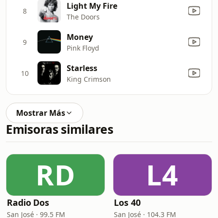
Light My Fire
8
The Doors
Money
9
Pink Floyd
Starless
10
King Crimson
Mostrar Más
Emisoras similares
RD
L4
Radio Dos
Los 40
San José · 99.5 FM
San José · 104.3 FM