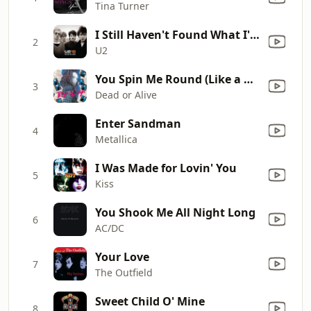
Tina Turner
I Still Haven't Found What I'm Looking For
2
U2
You Spin Me Round (Like a Record)
3
Dead or Alive
Enter Sandman
4
Metallica
I Was Made for Lovin' You
5
Kiss
You Shook Me All Night Long
6
AC/DC
Your Love
7
The Outfield
Sweet Child O' Mine
8