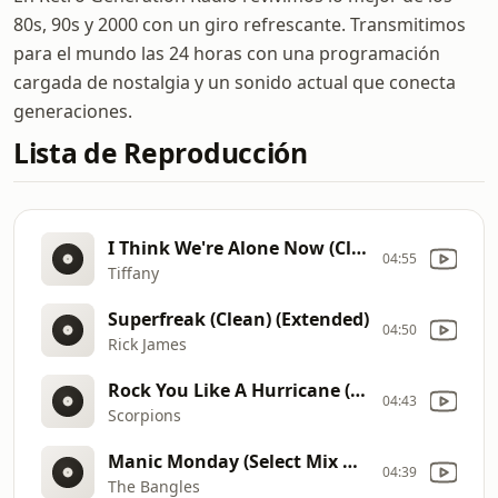
80s, 90s y 2000 con un giro refrescante. Transmitimos
para el mundo las 24 horas con una programación
cargada de nostalgia y un sonido actual que conecta
generaciones.
Lista de Reproducción
I Think We're Alone Now (Clean) (Extended)
04:55
Tiffany
Superfreak (Clean) (Extended)
04:50
Rick James
Rock You Like A Hurricane (Select Mix Remix)
04:43
Scorpions
Manic Monday (Select Mix Remix)
04:39
The Bangles