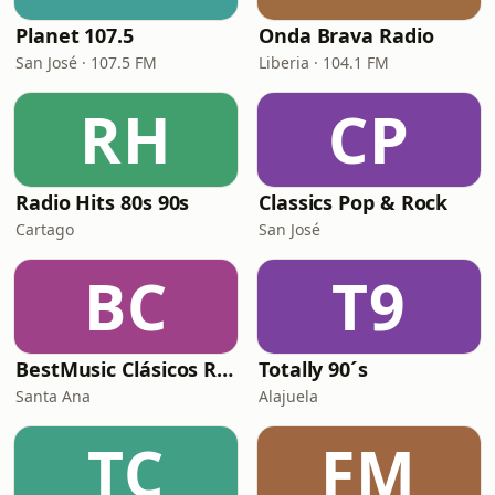
Planet 107.5
Onda Brava Radio
San José · 107.5 FM
Liberia · 104.1 FM
RH
CP
Radio Hits 80s 90s
Classics Pop & Rock
Cartago
San José
BC
T9
BestMusic Clásicos Radio
Totally 90´s
Santa Ana
Alajuela
TC
FM