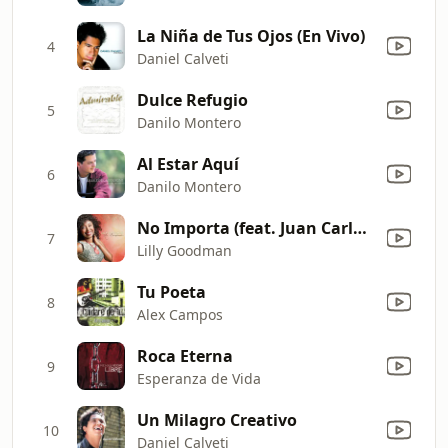
La Niña de Tus Ojos (En Vivo)
4
Daniel Calveti
Dulce Refugio
5
Danilo Montero
Al Estar Aquí
6
Danilo Montero
No Importa (feat. Juan Carlos & Rodríguez De Tercer Cielo)
7
Lilly Goodman
Tu Poeta
8
Alex Campos
Roca Eterna
9
Esperanza de Vida
Un Milagro Creativo
10
Daniel Calveti