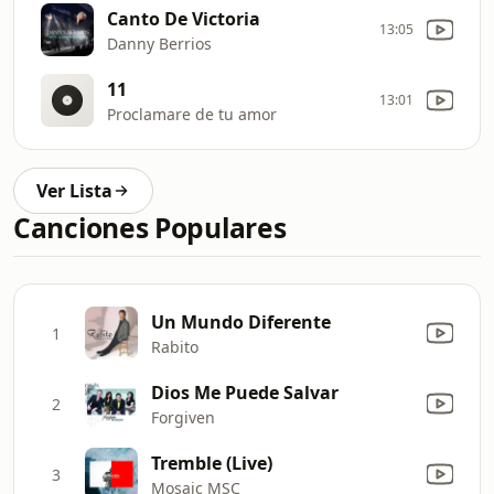
Canto De Victoria
13:05
Danny Berrios
11
13:01
Proclamare de tu amor
Ver Lista
Canciones Populares
Un Mundo Diferente
1
Rabito
Dios Me Puede Salvar
2
Forgiven
Tremble (Live)
3
Mosaic MSC