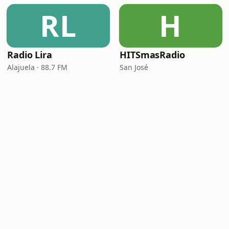
RL
H
Radio Lira
HITSmasRadio
Alajuela · 88.7 FM
San José