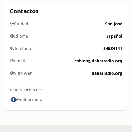
Contactos
Ciudad
San José
Idioma
Español
Teléfono
84534141
Email
cabina@dabarradio.org
Sitio Web
dabarradio.org
REDES SOCIALES
@dabarradio