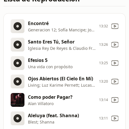
Encontré
13:32
Generacion 12; Sofía Mancipe; Johan Manjarrés
Santo Eres Tú, Señor
13:26
Iglesia Rey De Reyes & Claudio Freidzon
Efesios 5
13:25
Una vida con propósito
Ojos Abiertos (El Cielo En Mí)
13:20
Living; Luz Karime Pernett; Lucas Consuegra
Como poder Pagar?
13:14
Alan Villatoro
Aleluya (feat. Shanna)
13:11
Blest; Shanna