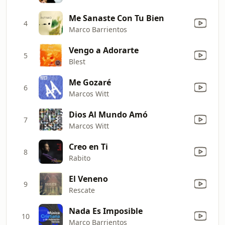
Me Sanaste Con Tu Bien
4
Marco Barrientos
Vengo a Adorarte
5
Blest
Me Gozaré
6
Marcos Witt
Dios Al Mundo Amó
7
Marcos Witt
Creo en Ti
8
Rabito
El Veneno
9
Rescate
Nada Es Imposible
10
Marco Barrientos