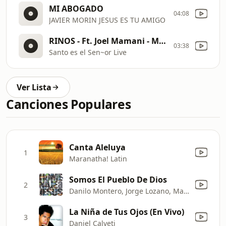
MI ABOGADO
04:08
JAVIER MORIN JESUS ES TU AMIGO
RINOS - Ft. Joel Mamani - Miguel Soto & Viko Duran
03:38
Santo es el Sen~or Live
Ver Lista
Canciones Populares
Canta Aleluya
1
Maranatha! Latin
Somos El Pueblo De Dios
2
Danilo Montero, Jorge Lozano, Marco Barrientos & Marcos Witt
La Niña de Tus Ojos (En Vivo)
3
Daniel Calveti