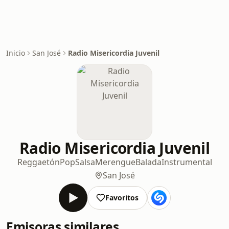
Inicio
San José
Radio Misericordia Juvenil
Radio Misericordia Juvenil
Reggaetón
Pop
Salsa
Merengue
Balada
Instrumental
San José
Favoritos
Emisoras similares