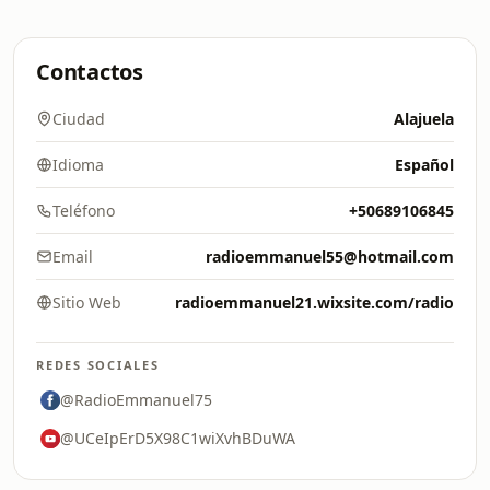
Contactos
Ciudad
Alajuela
Idioma
Español
Teléfono
+50689106845
Email
radioemmanuel55@hotmail.com
Sitio Web
radioemmanuel21.wixsite.com/radio
REDES SOCIALES
@RadioEmmanuel75
@UCeIpErD5X98C1wiXvhBDuWA