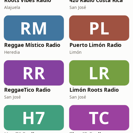
Roots Vibes Radio
420 Radio Costa Rica
Alajuela
San José
RM
PL
Reggae Místico Radio
Puerto Limón Radio
Heredia
Limón
RR
LR
ReggaeTico Radio
Limón Roots Radio
San José
San José
H7
TC