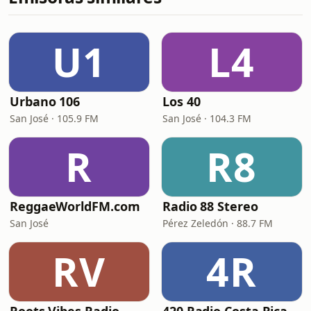
U1
L4
Urbano 106
Los 40
San José · 105.9 FM
San José · 104.3 FM
R
R8
ReggaeWorldFM.com
Radio 88 Stereo
San José
Pérez Zeledón · 88.7 FM
RV
4R