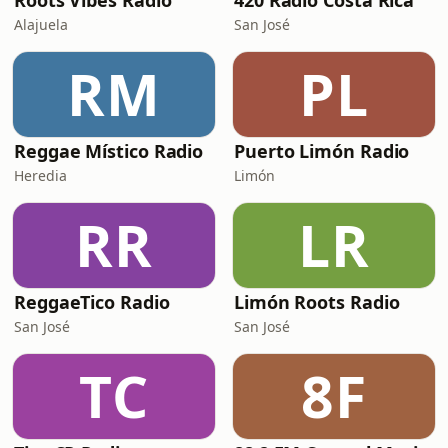
Roots Vibes Radio
420 Radio Costa Rica
Alajuela
San José
RM
PL
Reggae Místico Radio
Puerto Limón Radio
Heredia
Limón
RR
LR
ReggaeTico Radio
Limón Roots Radio
San José
San José
TC
8F