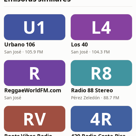
U1
L4
Urbano 106
Los 40
San José · 105.9 FM
San José · 104.3 FM
R
R8
ReggaeWorldFM.com
Radio 88 Stereo
San José
Pérez Zeledón · 88.7 FM
RV
4R