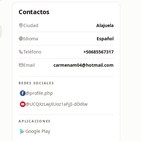
Contactos
Ciudad
Alajuela
Idioma
Español
Teléfono
+50685567317
Email
carmenam04@hotmail.com
REDES SOCIALES
@profile.php
@UCQXzLwjXUoz1aFjJI-dDdlw
APLICACIONES
Google Play