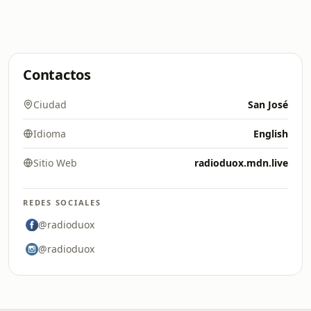
Contactos
Ciudad
San José
Idioma
English
Sitio Web
radioduox.mdn.live
REDES SOCIALES
@radioduox
@radioduox