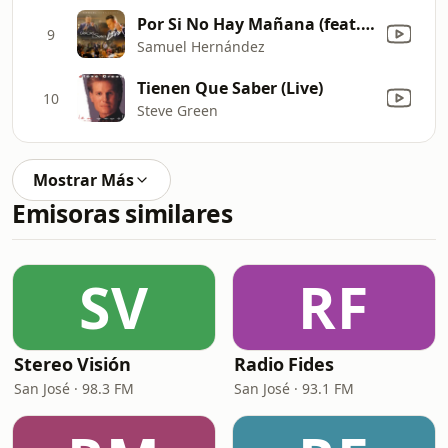
Por Si No Hay Mañana (feat. Samuel Hernández Hijo) [Live]
9
Samuel Hernández
Tienen Que Saber (Live)
10
Steve Green
Mostrar Más
Emisoras similares
SV
RF
Stereo Visión
Radio Fides
San José · 98.3 FM
San José · 93.1 FM