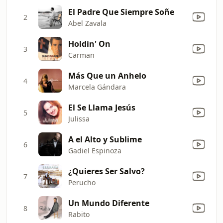
El Padre Que Siempre Soñe
2
Abel Zavala
Holdin' On
3
Carman
Más Que un Anhelo
4
Marcela Gándara
El Se Llama Jesús
5
Julissa
A el Alto y Sublime
6
Gadiel Espinoza
¿Quieres Ser Salvo?
7
Perucho
Un Mundo Diferente
8
Rabito