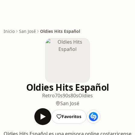
Inicio
San José
Oldies Hits Español
Oldies Hits Español
Retro
70s
90s
80s
Oldies
San José
Favoritos
Oldies Hits Español es una emisora online costarricense