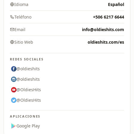
Idioma
Español
Teléfono
+506 6217 6644
Email
info@oldieshits.com
Sitio Web
oldieshits.com/es
REDES SOCIALES
@oldieshits
@oldieshits
@OldiesHits
@OldiesHits
APLICACIONES
Google Play