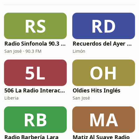
RS
RD
Radio Sinfonola 90.3 FM
Recuerdos del Ayer Radio
San José · 90.3 FM
Limón
5L
OH
506 La Radio Interactiva
Oldies Hits Inglés
Liberia
San José
RB
MA
Radio Barbería Lara
Matiz Al Suave Radio