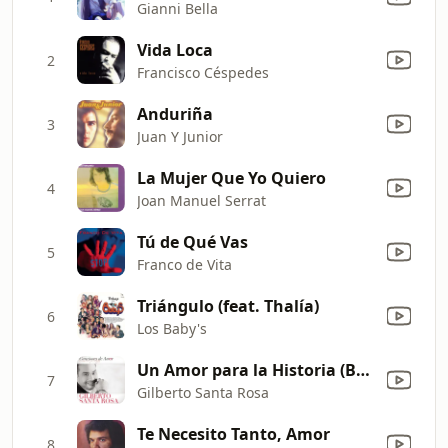
Gianni Bella
Vida Loca
2
Francisco Céspedes
Anduriña
3
Juan Y Junior
La Mujer Que Yo Quiero
4
Joan Manuel Serrat
Tú de Qué Vas
5
Franco de Vita
Triángulo (feat. Thalía)
6
Los Baby's
Un Amor para la Historia (Bolero/Balada)
7
Gilberto Santa Rosa
Te Necesito Tanto, Amor
8