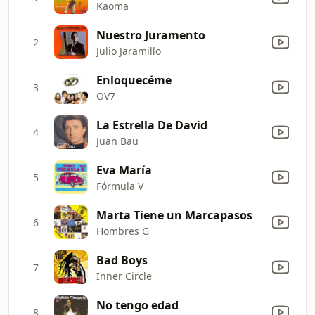
Kaoma
Nuestro Juramento
2
Julio Jaramillo
Enloquecéme
3
OV7
La Estrella De David
4
Juan Bau
Eva María
5
Fórmula V
Marta Tiene un Marcapasos
6
Hombres G
Bad Boys
7
Inner Circle
No tengo edad
8