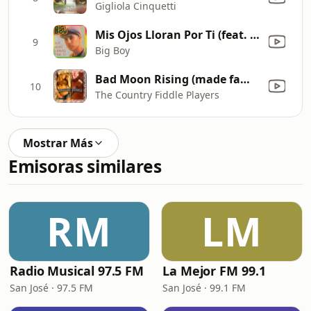
Gigliola Cinquetti
Mis Ojos Lloran Por Ti (feat. Angel Lopez)
9
Big Boy
Bad Moon Rising (made famous by Credence Clearwater Revival)
10
The Country Fiddle Players
Mostrar Más
Emisoras similares
RM
LM
Radio Musical 97.5 FM
La Mejor FM 99.1
San José · 97.5 FM
San José · 99.1 FM