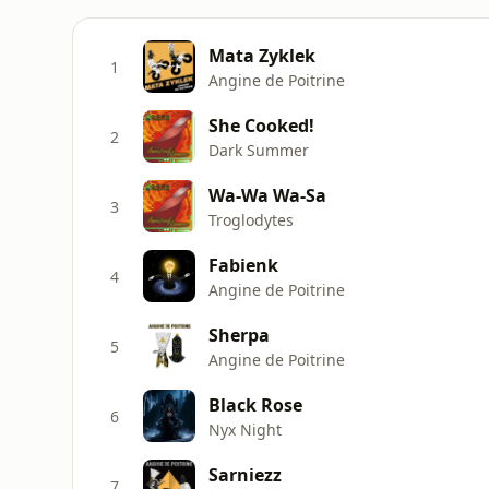
Mata Zyklek
1
Angine de Poitrine
She Cooked!
2
Dark Summer
Wa-Wa Wa-Sa
3
Troglodytes
Fabienk
4
Angine de Poitrine
Sherpa
5
Angine de Poitrine
Black Rose
6
Nyx Night
Sarniezz
7