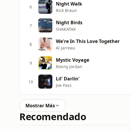
Night Walk
6
Rick Braun
Night Birds
7
SHAKATAK
We're In This Love Together
8
Al Jarreau
Mystic Voyage
9
Ronny Jordan
Lil' Darlin'
10
Joe Pass
Mostrar Más
Recomendado