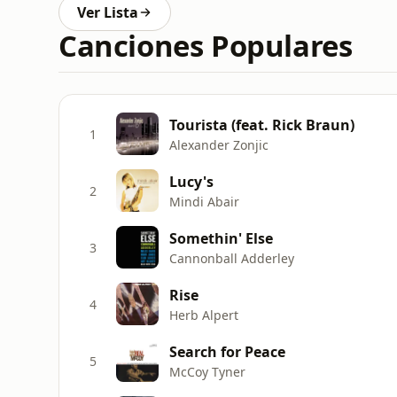
Ver Lista
Canciones Populares
Tourista (feat. Rick Braun)
1
Alexander Zonjic
Lucy's
2
Mindi Abair
Somethin' Else
3
Cannonball Adderley
Rise
4
Herb Alpert
Search for Peace
5
McCoy Tyner