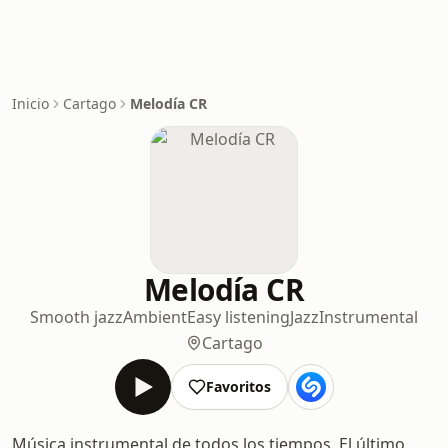
Inicio
Cartago
Melodía CR
Melodía CR
Smooth jazz
Ambient
Easy listening
Jazz
Instrumental
Cartago
Favoritos
Música instrumental de todos los tiempos. El último