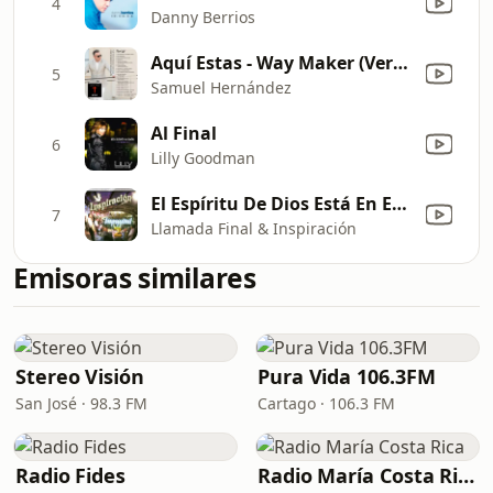
4
Danny Berrios
Aquí Estas - Way Maker (Versión Cantada)
5
Samuel Hernández
Al Final
6
Lilly Goodman
El Espíritu De Dios Está En Este Lugar
7
Llamada Final & Inspiración
Emisoras similares
Stereo Visión
Pura Vida 106.3FM
San José · 98.3 FM
Cartago · 106.3 FM
Radio Fides
Radio María Costa Rica