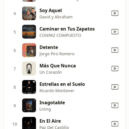
Soy Aquel
4
David y Abraham
Caminar en Tus Zapatos
5
CONPAZ COMPUESTO
Detente
6
Jorge Piro Romero
Más Que Nunca
7
Un Corazón
Estrellas en el Suelo
8
Ricardo Montaner
Inagotable
9
Living
En El Aire
10
Paz Del Castillo