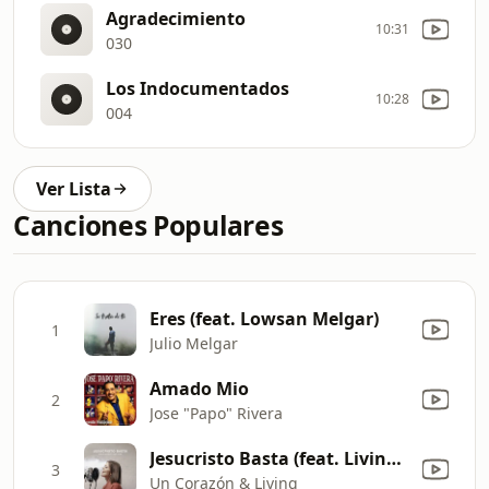
Agradecimiento
10:31
030
Los Indocumentados
10:28
004
Ver Lista
Canciones Populares
Eres (feat. Lowsan Melgar)
1
Julio Melgar
Amado Mio
2
Jose "Papo" Rivera
Jesucristo Basta (feat. Living) [Versión Acústica]
3
Un Corazón & Living