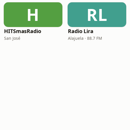
H
RL
HITSmasRadio
Radio Lira
San José
Alajuela · 88.7 FM