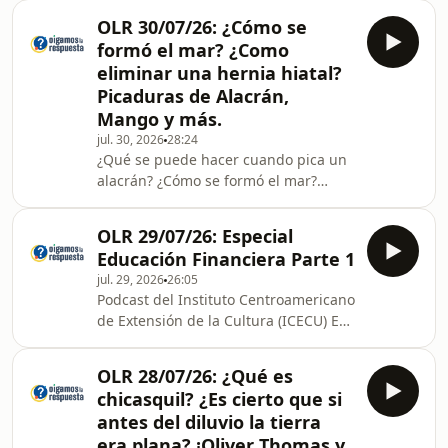
dónde es la costumbre de la Purísima
OLR 30/07/26: ¿Cómo se
Concepción en diciembre? ¿Es cierto
formó el mar? ¿Como
que la carne de res causa
eliminar una hernia hiatal?
estreñimiento en las mujeres
Picaduras de Alacrán,
embarazadas? ¿Qué importancia tiene
Mango y más.
para la medicina ortopédica el
hallazgo de los huesos cerámicos?
jul. 30, 2026
28:24
¿Qué se puede hacer cuando pica un
¿Existen los trillizos idénticos?
alacrán? ¿Cómo se formó el mar?
****Los programas del recu
¿Comer mucho mango eleva el azúcar
en la sangre? ¿Es cierto que la zona
OLR 29/07/26: Especial
del cerro Kilambé en Nicaragua, es
Educación Financiera Parte 1
buena para la siembra de fresas?
jul. 29, 2026
26:05
¿Qué remedio recomiendan para
Podcast del Instituto Centroamericano
eliminar una hernia hiatal? ¿Cómo es
de Extensión de la Cultura (ICECU) En
el proceso de formación de las islas?
este episodio: Especial Educación
Financiera Parte 1 ******Los
OLR 28/07/26: ¿Qué es
especiales y los programas del
chicasquil? ¿Es cierto que si
recuerdo son retransmisiones de
antes del diluvio la tierra
programas producidos por el ICECU
era plana? ¡Oliver Thomas y
en años anteriores. Es posible que