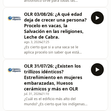
antiofídico sirve para todas las
especies de serpientes venenosas? 2.
¿Dónde se encuentra el Estrecho de
OLR 03/08/26: ¿A qué edad
Ormuz? ¿Por qué se habla tanto del
deja de crecer una persona?
petróleo que hay en esa región? 3.
Procelo en vacas, la
¿Por qué a la modelo Waris Dirie se le
Salvación en las religiones,
llamaba “la flor silvestre” de las
Leche de Cabra.
pasarelas de alta costura? 4. ¿Por qué
la Luna y la Tierra se mantienen
ago. 3, 2026
27:25
¿Es cierto que si a una vaca se le
suspendidas en el espacio sin caerse?
aplica procelo sin saber que está
5. ¿Cómo
preñada, será que aborta? ¿Qué es
bueno para eliminar los barros en la
OLR 31/07/26: ¿Existen los
cara? ¿Cuál es la historia de Tropas
trillizos idénticos?
Especiales del Cuartel 23 que creaban
Estreñimiento en mujeres
ilusiones ópticas y sonoras para
embarazadas, Huesos
engañar a los alemanes en la
cerámicos y más en OLR
Segunda Guerra Mundial? ¿Por qué
en algunas comunidades religiosas se
jul. 31, 2026
21:10
¿Cuál es el edificio más alto del
desarrolla la idea de que solo quienes
mundo? ¿Es cierto que los indígenas
pertenecen
de Centroamérica comen ranas? ¿De