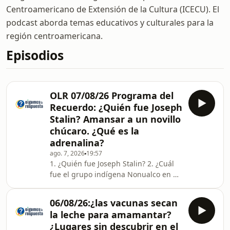
Centroamericano de Extensión de la Cultura (ICECU). El
podcast aborda temas educativos y culturales para la
región centroamericana.
Episodios
OLR 07/08/26 Programa del
Recuerdo: ¿Quién fue Joseph
Stalin? Amansar a un novillo
chúcaro. ¿Qué es la
adrenalina?
ago. 7, 2026
19:57
1. ¿Quién fue Joseph Stalin? 2. ¿Cuál
fue el grupo indígena Nonualco en El
Salvador? 3. ¿Cuántas veces se repite
la imagen de un espejo puesto frente
06/08/26:¿las vacunas secan
a otro espejo? 4. ¿Cómo amansar a un
la leche para amamantar?
novillo chúcaro? 5. ¿Qué es la
¿Lugares sin descubrir en el
adrenalina? 6. ¿Cuál es la serpiente