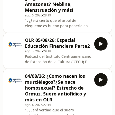
Amazonas? Neblina,
más venenosa del mundo? 7. ¿Cuál es
Menstruación y más!
la montaña más alta del mundo?
******Los especiales y los programas
ago. 6, 2026
28:19
1. ¿Será cierto que el árbol de
del recuerdo son retransmisiones
elequeme es bueno para ponerle en
el agua a las gallinas? 2.¿Es verdad
que las vacunas contra la gripe secan
OLR 05/08/26: Especial
la leche cuando se está
Educación Financiera Parte2
amamantando? 3. ¿Cómo controlar al
ago. 5, 2026
29:18
murciélago frutero para que no entre
Podcast del Instituto Centroamericano
a la casa por las noches? 4 ¿Existen en
de Extensión de la Cultura (ICECU) En
el Amazonas lugares vírgenes donde
este episodio: Especial Educación
el hombre no ha podido entrar? 5. ¿A
Financiera Parte 2 ******Los
qué se debe la neblina que se genera
04/08/26: ¿Como nacen los
especiales y los programas del
cuando ll
murciélagos?¿Se nace
recuerdo son retransmisiones de
homosexual? Estrecho de
programas producidos por el ICECU
Ormuz, Suero antiofídico y
en años anteriores. Es posible que
más en OLR.
algunos datos que se mencionan ya
hayan sido actualizados o ampliados
ago. 4, 2026
27:15
1. ¿Será verdad que el suero
por la ciencia.