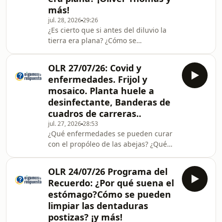
más!
algunos datos que se mencionan ya
hayan sido actualizados o ampliados
jul. 28, 2026
29:26
¿Es cierto que si antes del diluvio la
por la ciencia.
tierra era plana? ¿Cómo se
desarrollan enfermedades como la
demencia y el Parkinson? ¿Cuál fue la
OLR 27/07/26: Covid y
historia de la desaparición del niño
enfermedades. Frijol y
Oliver Thomas? ¿Cómo ahorrar de
mosaico. Planta huele a
forma constante durante varios años
desinfectante, Banderas de
sin descuidar las necesidades del
cuadros de carreras..
presente? ¿Cómo hacer para imprimir
un libro de poesía de autoría propia?
jul. 27, 2026
28:53
¿Qué enfermedades se pueden curar
¿Qué es chicasquil?
con el propóleo de las abejas? ¿Qué
se puede hacer cuando los cultivos de
frijoles contraen una enfermedad que
OLR 24/07/26 Programa del
se llama mosaico? ¿Cuál es la planta
Recuerdo: ¿Por qué suena el
que huele como a desinfectante y a
estómago?Cómo se pueden
alcanfor? ¿Será cierto que a algunas
limpiar las dentaduras
personas que se aplicaron la vacuna
postizas? ¡y más!
contra el COVID se les han generado