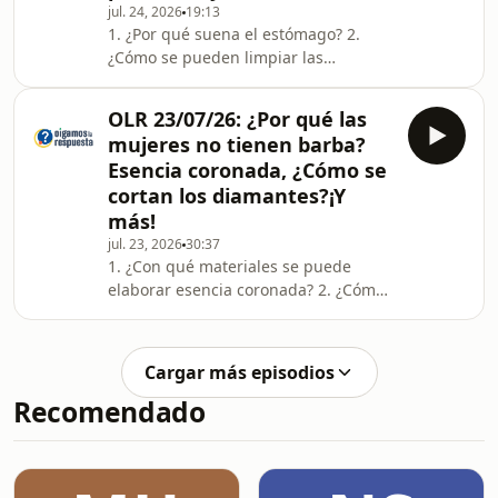
otras enfermedades? ¿Por qué si
jul. 24, 2026
19:13
1. ¿Por qué suena el estómago? 2.
Estados Unidos es uno de los países
¿Cómo se pueden limpiar las
dentaduras postizas? 3. ¿Cómo
eliminar la cochinilla algodonosa de
OLR 23/07/26: ¿Por qué las
las violetas? 4. ¿Es cierto que los
mujeres no tienen barba?
árboles de ciprés esterilizan la tierra?
Esencia coronada, ¿Cómo se
5. ¿En qué platillos se puede usar la
cortan los diamantes?¡Y
harina de tapioca? 6. ¿Qué vitaminas
más!
tiene el pejibaye? 7. ¿Qué sustancias
especiales se han encontrado en los
jul. 23, 2026
30:37
1. ¿Con qué materiales se puede
cangrejos ermitaños? 8. ¿En qué año
elaborar esencia coronada? 2. ¿Cómo
se
se cortan los diamantes si es el
material más duro? ¿Cómo se les da la
forma que normalmente tienen? 3.
Cargar más episodios
¿Cuáles son los alimentos que tienen
Recomendado
grasas saludables? 4. ¿Quién
compuso la canción española "La
Violetera"? 5. ¿Por qué las mujeres no
tienen barba como los hombres? ¿Por