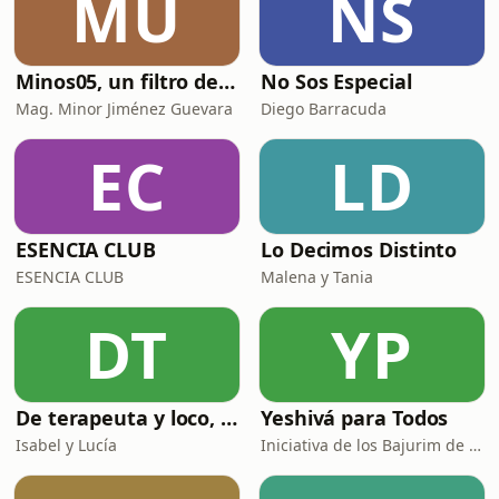
MU
NS
qué su piel es suave? 6. ¿Cuándo
debemos dar opor
Minos05, un filtro de la realidad
No Sos Especial
Mag. Minor Jiménez Guevara
Diego Barracuda
EC
LD
ESENCIA CLUB
Lo Decimos Distinto
ESENCIA CLUB
Malena y Tania
DT
YP
De terapeuta y loco, todos tenemos un poco
Yeshivá para Todos
Isabel y Lucía
Iniciativa de los Bajurim de Jabad Costa Rica