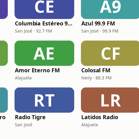
CE
A9
Columbia Estéreo 92.7 FM
Azul 99.9 FM
San José · 92.7 FM
San José · 99.9 FM
AE
CF
Amor Eterno FM
Colosal FM
Alajuela
Neily · 88.3 FM
RT
LR
ro
Radio Tigre
Latidos Radio
San José
Alajuela