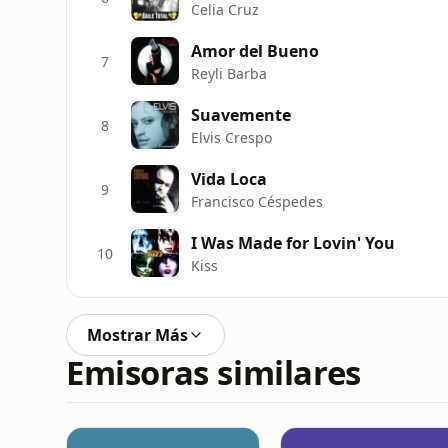
Celia Cruz
Amor del Bueno
7
Reyli Barba
Suavemente
8
Elvis Crespo
Vida Loca
9
Francisco Céspedes
I Was Made for Lovin' You
10
Kiss
Mostrar Más
Emisoras similares