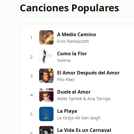
Canciones Populares
A Medio Camino
1
Eros Ramazzotti
Como la Flor
2
Selena
El Amor Después del Amor
3
Fito Páez
Duele el Amor
4
Aleks Syntek & Ana Torroja
La Playa
5
La Oreja de Van Gogh
La Vida Es un Carnaval
6