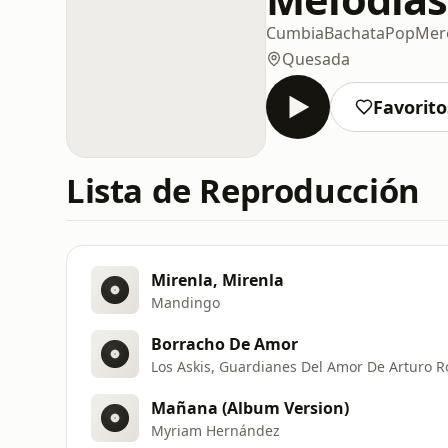
Cumbia
Bachata
Pop
Mer
Quesada
Favorito
Lista de Reproducción
Mirenla, Mirenla
Mandingo
Borracho De Amor
Los Askis, Guardianes Del Amor De Arturo 
Mañana (Album Version)
Myriam Hernández