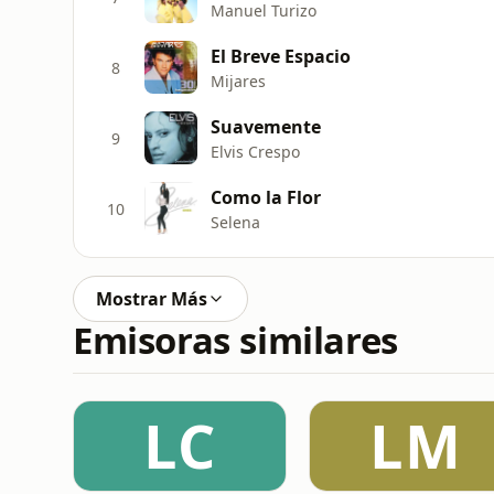
Manuel Turizo
El Breve Espacio
8
Mijares
Suavemente
9
Elvis Crespo
Como la Flor
10
Selena
Mostrar Más
Emisoras similares
LC
LM