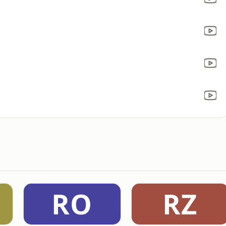
RO
RZ