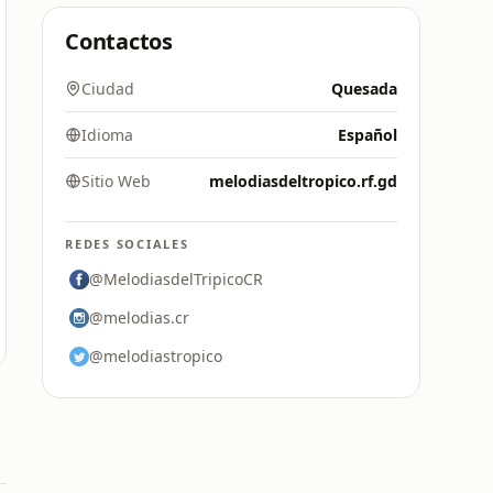
Contactos
Ciudad
Quesada
Idioma
Español
Sitio Web
melodiasdeltropico.rf.gd
REDES SOCIALES
@MelodiasdelTripicoCR
@melodias.cr
@melodiastropico