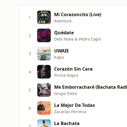
Mi Corazoncito (Live)
1
Aventura
Quédate
2
Debi Nova & Pedro Capó
UWAIE
3
Kapo
Corazón Sin Cara
4
Prince Royce
Me Emborracharé (Bachata Radio
5
Grupo Extra
La Mejor De Todas
6
Zacarías Ferreira
La Bachata
7