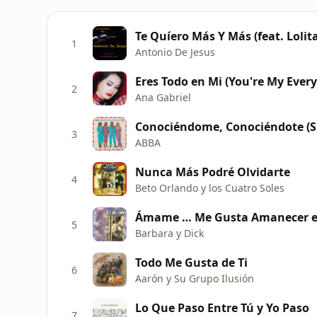
Te Quíero Más Y Más (feat. Lolit
1
Antonio De Jesus
Eres Todo en Mi (You're My Ever
2
Ana Gabriel
Conociéndome, Conociéndote (S
3
ABBA
Nunca Más Podré Olvidarte
4
Beto Orlando y los Cuatro Soles
Ámame … Me Gusta Amanecer e
5
Barbara y Dick
Todo Me Gusta de Ti
6
Aarón y Su Grupo Ilusión
Lo Que Paso Entre Tú y Yo Paso
7