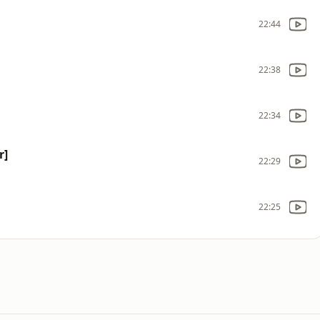
22:44
22:38
22:34
r]
22:29
22:25