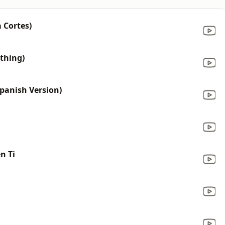
a Cortes)
ything)
panish Version)
n Ti