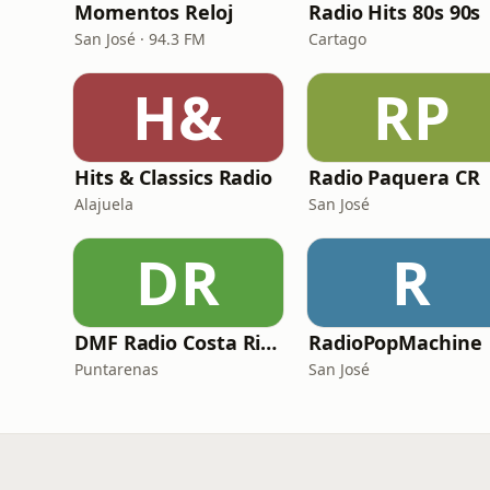
Momentos Reloj
Radio Hits 80s 90s
San José · 94.3 FM
Cartago
H&
RP
Hits & Classics Radio
Radio Paquera CR
Alajuela
San José
DR
R
DMF Radio Costa Rica
RadioPopMachine
Puntarenas
San José