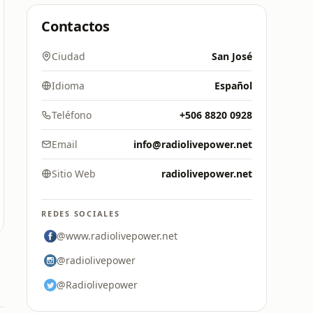
Contactos
Ciudad
San José
Idioma
Español
Teléfono
+506 8820 0928
Email
info@radiolivepower.net
Sitio Web
radiolivepower.net
REDES SOCIALES
@www.radiolivepower.net
@radiolivepower
@Radiolivepower