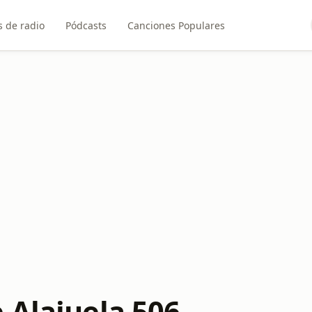
 de radio
Pódcasts
Canciones Populares
 Alajuela 506