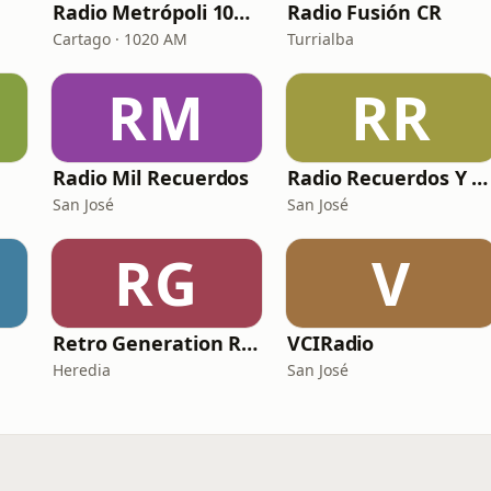
Radio Metrópoli 1020 AM
Radio Fusión CR
Cartago · 1020 AM
Turrialba
RM
RR
Radio Mil Recuerdos
Radio Recuerdos Y Más
San José
San José
RG
V
Retro Generation Radio
VCIRadio
Heredia
San José