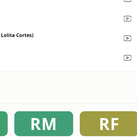
Lolita Cortes)
RM
RF