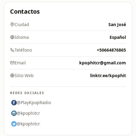
Contactos
Ciudad
San José
Idioma
Español
Teléfono
+50664876865
Email
kpophitcr@gmail.com
Sitio Web
linktr.ee/kpophit
REDES SOCIALES
@PlayKpopRadio
@kpophitcr
@kpophitcr