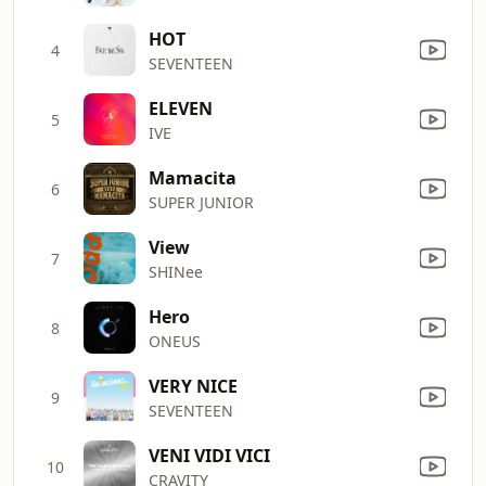
HOT
4
SEVENTEEN
ELEVEN
5
IVE
Mamacita
6
SUPER JUNIOR
View
7
SHINee
Hero
8
ONEUS
VERY NICE
9
SEVENTEEN
VENI VIDI VICI
10
CRAVITY